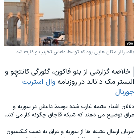
دنبال کنید
مستندها
فرهنگ و زندگی
حقوق شهروندی
انتخابات ریاست جمهوری آمریکا ۲۰۲۴
اقتصادی
حمله جمهوری اسلامی به اسرائیل
رمز مهسا
علم و فناوری
زبانهای مختلف
اسرائیل در جنگ
ورزش زنان در ایران
پالمیرا از مکان هایی بود که توسط داعش تخریب و غارت شد
گالری عکس
اعتراضات زن، زندگی، آزادی
خلاصه گزارشی از بنو فاکون، گئورگی کانتچِو و
آرشیو پخش زنده
مجموعه مستندهای دادخواهی
الیستر مک دانالد در روزنامه
وال استریت
تریبونال مردمی آبان ۹۸
جورنال
دادگاه حمید نوری
دلالان اشیاء عتیقه غارت شده توسط داعش در سوریه و
چهل سال گروگان‌گیری
عراق توضیح می دهند که شبکه قاچاق چگونه کار می کند.
قانون شفافیت دارائی کادر رهبری ایران
اعتراضات مردمی آبان ۹۸
جریان ارسال عتیقه ها از سوریه و عراق به دست کلکسیون