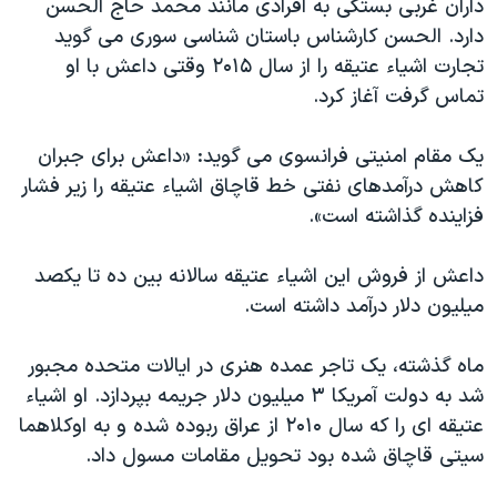
داران غربی بستگی به افرادی مانند محمد حاج الحسن
اسرائیل در جنگ
دارد. الحسن کارشناس باستان شناسی سوری می گوید
نرگس محمدی برنده جایزه نوبل صلح
تجارت اشیاء عتیقه را از سال ۲۰۱۵ وقتی داعش با او
همایش محافظه‌کاران آمریکا «سی‌پک»
تماس گرفت آغاز کرد.
صفحه‌های ویژه
یک مقام امنیتی فرانسوی می گوید: «داعش برای جبران
سفر پرزیدنت ترامپ به چین
کاهش درآمدهای نفتی خط قاچاق اشیاء عتیقه را زیر فشار
فزاینده گذاشته است».
داعش از فروش این اشیاء عتیقه سالانه بین ده تا یکصد
میلیون دلار درآمد داشته است.
ماه گذشته، یک تاجر عمده هنری در ایالات متحده مجبور
شد به دولت آمریکا ۳ میلیون دلار جریمه بپردازد. او اشیاء
عتیقه ای را که سال ۲۰۱۰ از عراق ربوده شده و به اوکلاهما
سیتی قاچاق شده بود تحویل مقامات مسول داد.