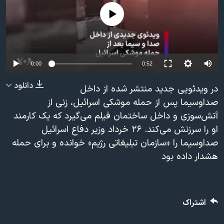
دنبال کنید
مستندها
فرهنگ و زندگی
No media source currently available
حقوق شهروندی
انتخابات ریاست جمهوری آمریکا ۲۰۲۴
اقتصادی
حمله جمهوری اسلامی به اسرائیل
Auto
رمز مهسا
علم و فناوری
0:00
0:52
زبانهای مختلف
240p
اسرائیل در جنگ
ورزش زنان در ایران
دانلود
در ویدئویی جدید منتشر شده از داخل
360p
گالری عکس
اعتراضات زن، زندگی، آزادی
صداوسیما پس از حمله موشکی اسرائیل، زنی از
آتش‌سوزی و داخل ساختمان فیلم می‌گیرد که یک کارمند
480p
آرشیو پخش زنده
مجموعه مستندهای دادخواهی
480p
360p
240p
Auto
او را سرزنش می‌کند. ۲۶ خرداد وزیر دفاع اسرائیل
720p
تریبونال مردمی آبان ۹۸
صداوسیما را «سازمان تبلیغاتی رژیم» خوانده و برای حمله
1080p
720p
1080p
دادگاه حمید نوری
هشدار داده بود
چهل سال گروگان‌گیری
قانون شفافیت دارائی کادر رهبری ایران
اشتراک
اعتراضات مردمی آبان ۹۸