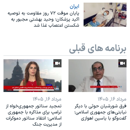
اسرائیل در جنگ
ايران
نرگس محمدی برنده جایزه نوبل صلح
پایان موقت ۷۲ روز مقاومت به توصیه
اکید پزشکان؛ وحید بهشتی مجبور به
همایش محافظه‌کاران آمریکا «سی‌پک»
شکستن اعتصاب غذا شد
صفحه‌های ویژه
سفر پرزیدنت ترامپ به چین
برنامه های قبلی
مرداد ۱۶, ۱۴۰۵
مرداد ۱۶, ۱۴۰۵
فرق شورشیان حوثی با دیگر
تمجید سناتور جمهوری‌خواه از
نیابتی‌های جمهوری اسلامی؛
ترامپ برای مذاکره با جمهوری
گفت‌وگو با یاسین اهوازی
اسلامی؛ انتقاد سناتور دموکرات
از مدیریت جنگ