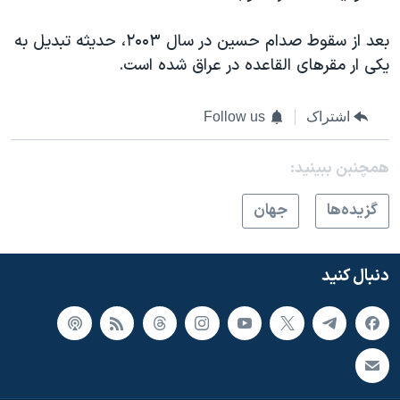
اسرائیل در جنگ
نرگس محمدی برنده جایزه نوبل صلح
بعد از سقوط صدام حسین در سال ۲۰۰۳، حدیثه تبدیل به
یکی ار مقرهای القاعده در عراق شده است.
همایش محافظه‌کاران آمریکا «سی‌پک»
صفحه‌های ویژه
اشتراک
Follow us
سفر پرزیدنت ترامپ به چین
همچنبن ببینید:
گزيده‌ها
جهان
دنبال کنید