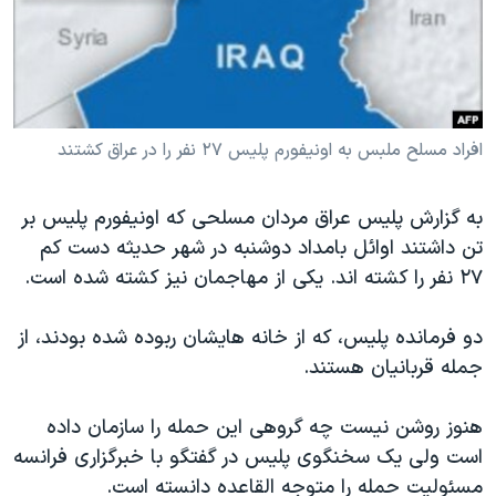
دنبال کنید
مستندها
فرهنگ و زندگی
حقوق شهروندی
انتخابات ریاست جمهوری آمریکا ۲۰۲۴
اقتصادی
حمله جمهوری اسلامی به اسرائیل
رمز مهسا
علم و فناوری
افراد مسلح ملبس به اونيفورم پليس ۲۷ نفر را در عراق کشتند
زبانهای مختلف
اسرائیل در جنگ
ورزش زنان در ایران
به گزارش پلیس عراق مردان مسلحی که اونیفورم پلیس بر
گالری عکس
اعتراضات زن، زندگی، آزادی
تن داشتند اوائل بامداد دوشنبه در شهر حدیثه دست کم
آرشیو پخش زنده
مجموعه مستندهای دادخواهی
۲۷ نفر را کشته اند. یکی از مهاجمان نیز کشته شده است.
تریبونال مردمی آبان ۹۸
دو فرمانده پلیس، که از خانه هایشان ربوده شده بودند، از
دادگاه حمید نوری
جمله قربانیان هستند.
چهل سال گروگان‌گیری
قانون شفافیت دارائی کادر رهبری ایران
هنوز روشن نیست چه گروهی این حمله را سازمان داده
است ولی یک سخنگوی پلیس در گفتگو با خبرگزاری فرانسه
اعتراضات مردمی آبان ۹۸
مسئولیت حمله را متوجه القاعده دانسته است.