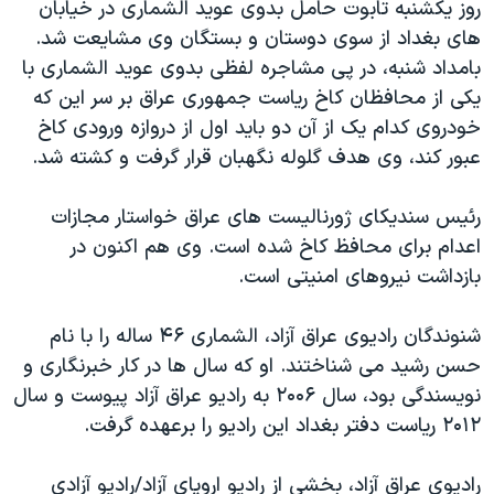
اسرائیل در جنگ
روز یکشنبه تابوت حامل بدوی عوید الشماری در خیابان
های بغداد از سوی دوستان و بستگان وی مشایعت شد.
نرگس محمدی برنده جایزه نوبل صلح
بامداد شنبه، در پی مشاجره لفظی بدوی عوید الشماری با
همایش محافظه‌کاران آمریکا «سی‌پک»
یکی از محافظان کاخ ریاست جمهوری عراق بر سر این که
صفحه‌های ویژه
خودروی کدام یک از آن دو باید اول از دروازه ورودی کاخ
عبور کند، وی هدف گلوله نگهبان قرار گرفت و کشته شد.
سفر پرزیدنت ترامپ به چین
رئیس سندیکای ژورنالیست های عراق خواستار مجازات
اعدام برای محافظ کاخ شده است. وی هم اکنون در
بازداشت نیروهای امنیتی است.
شنوندگان رادیوی عراق آزاد، الشماری ۴۶ ساله را با نام
حسن رشید می شناختند. او که سال ها در کار خبرنگاری و
نویسندگی بود، سال ۲۰۰۶ به رادیو عراق آزاد پیوست و سال
۲۰۱۲ ریاست دفتر بغداد این رادیو را برعهده گرفت.
رادیوی عراق آزاد، بخشی از رادیو اروپای آزاد/رادیو آزادی