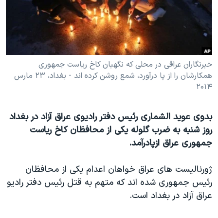
دنبال کنید
مستندها
فرهنگ و زندگی
حقوق شهروندی
انتخابات ریاست جمهوری آمریکا ۲۰۲۴
اقتصادی
حمله جمهوری اسلامی به اسرائیل
رمز مهسا
علم و فناوری
خبرنگاران عراقی در محلی که نگهبان کاخ ریاست جمهوری
زبانهای مختلف
همکارشان را از پا درآورد، شمع روشن کرده اند - بغداد، ۲۳ مارس
اسرائیل در جنگ
ورزش زنان در ایران
۲۰۱۴
گالری عکس
اعتراضات زن، زندگی، آزادی
آرشیو پخش زنده
مجموعه مستندهای دادخواهی
بدوی عوید الشماری رئیس دفتر رادیوی عراق آزاد در بغداد
روز شنبه به ضرب گلوله یکی از محافظان کاخ ریاست
تریبونال مردمی آبان ۹۸
جمهوری عراق ازپادرآمد.
دادگاه حمید نوری
چهل سال گروگان‌گیری
ژورنالیست های عراق خواهان اعدام یکی از محافظان
رئیس جمهوری شده اند که متهم به قتل رئیس دفتر رادیو
قانون شفافیت دارائی کادر رهبری ایران
عراق آزاد در بغداد است.
اعتراضات مردمی آبان ۹۸