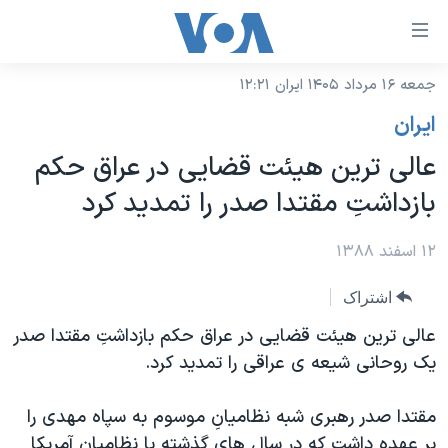
ینکهای
ابل
سترسی
جمعه ۱۶ مرداد ۱۴۰۵ ایران ۱۲:۲۱
خانه
هش
ايران
نسخه سبک وب‌سایت
ه
عالی ترين هيئت قضايی در عراق حکم
حتوای
موضوع ها
بازداشتِ مقتدا صدر را تمديد کرد
صلی
برنامه های تلویزیونی
ایران
هش
جدول برنامه ها
۱۲ اسفند ۱۳۸۸
ه
آمریکا
فحه
صفحه‌های ویژه
جهان
اشتراک
صلی
فرکانس‌های صدای آمریکا
ورزشی
جام جهانی ۲۰۲۶
عالی ترين هيئت قضايی در عراق حکم بازداشتِ مقتدا صدر
هش
پخش رادیویی
يک روحانی شيعه ی عراقی را تمديد کرد.
ه
گزیده‌ها
عملیات خشم حماسی
ستجو
۲۵۰سالگی آمریکا
ویژه برنامه‌ها
یادگیری زبان انگلیسی
مقتدا صدر رهبری شبه نظاميانِ موسوم به سپاه مهدی را
ویدیوها
بایگانی برنامه‌های تلویزیونی
بر عهده داشت که در سال های گذشته با نظاميان آمريکا