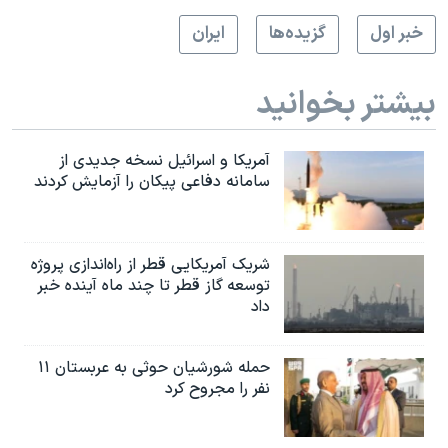
اسرائیل در جنگ
خبر اول
گزيده‌ها
ايران
نرگس محمدی برنده جایزه نوبل صلح
همایش محافظه‌کاران آمریکا «سی‌پک»
بیشتر بخوانید
صفحه‌های ویژه
سفر پرزیدنت ترامپ به چین
آمریکا و اسرائیل نسخه جدیدی از
سامانه دفاعی پیکان را آزمایش کردند
شریک آمریکایی قطر از راه‌اندازی پروژه
توسعه گاز قطر تا چند ماه آینده خبر
داد
حمله شورشیان حوثی به عربستان ۱۱
نفر را مجروح کرد