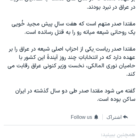
دنبال کنید
در عراق در نبرد بودند.
مستندها
فرهنگ و زندگی
حقوق شهروندی
انتخابات ریاست جمهوری آمریکا ۲۰۲۴
مقتدا صدر متهم است که هفت سالِ پيش مجيد خُويی
اقتصادی
حمله جمهوری اسلامی به اسرائیل
يک روحانی شيعه ميانه رو را به قتل رسانده است.
رمز مهسا
علم و فناوری
زبانهای مختلف
مقتدا صدر رياست ِيکی از احزاب اصلی شيعه در عراق را بر
اسرائیل در جنگ
ورزش زنان در ایران
عهده دارد که در انتخاباتِ چند روز آيندۀ اين کشور با
گالری عکس
اعتراضات زن، زندگی، آزادی
حاميان نوری المالکی، نخست وزير کنونی عراق رقابت می
کند.
آرشیو پخش زنده
مجموعه مستندهای دادخواهی
تریبونال مردمی آبان ۹۸
گفته می شود مقتدا صدر طی دو سال گذشته در ايران
دادگاه حمید نوری
ساکن بوده است.
چهل سال گروگان‌گیری
اشتراک
Follow us
قانون شفافیت دارائی کادر رهبری ایران
اعتراضات مردمی آبان ۹۸
همچنبن ببینید: