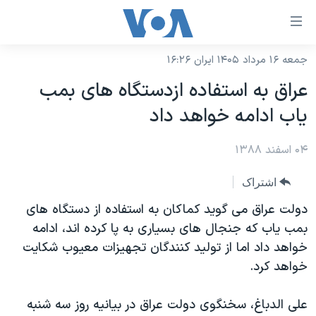
ینکهای
ابل
سترسی
جمعه ۱۶ مرداد ۱۴۰۵ ایران ۱۶:۲۶
خانه
هش
عراق به استفاده ازدستگاه های بمب
نسخه سبک وب‌سایت
ه
یاب ادامه خواهد داد
حتوای
موضوع ها
صلی
۰۴ اسفند ۱۳۸۸
برنامه های تلویزیونی
ایران
هش
جدول برنامه ها
ه
آمریکا
اشتراک
فحه
صفحه‌های ویژه
جهان
دولت عراق می گوید کماکان به استفاده از دستگاه های
صلی
فرکانس‌های صدای آمریکا
بمب یاب که جنجال های بسیاری به پا کرده اند، ادامه
ورزشی
جام جهانی ۲۰۲۶
هش
خواهد داد اما از تولید کنندگان تجهیزات معیوب شکایت
پخش رادیویی
ه
گزیده‌ها
عملیات خشم حماسی
خواهد کرد.
ستجو
۲۵۰سالگی آمریکا
ویژه برنامه‌ها
یادگیری زبان انگلیسی
علی الدباغ، سخنگوی دولت عراق در بیانیه روز سه شنبه
ویدیوها
بایگانی برنامه‌های تلویزیونی