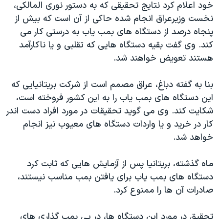
خود اعلام کرد نتایج تحقیقی که به دستور نوری المالکی،
دنبال کنید
مستندها
فرهنگ و زندگی
نخست وزیرعراق انجام شده حاکی از آن است که بیش از
حقوق شهروندی
انتخابات ریاست جمهوری آمریکا ۲۰۲۴
پنجاه درصد از دستگاه های بمب یاب به درستی کار می
کند. وی گفت بقیه دستگاه هایی که تقلبی و یا ناکارآمد
اقتصادی
حمله جمهوری اسلامی به اسرائیل
هستند تعویض خواهند شد.
رمز مهسا
علم و فناوری
زبانهای مختلف
اسرائیل در جنگ
ورزش زنان در ایران
بنا به گفته دباغ، عراق مصمم است از شرکت بریتانیایی که
این دستگاه های بمب یاب را به این کشور فروخته است،
گالری عکس
اعتراضات زن، زندگی، آزادی
شکایت کند. وی می گوید تحقیقات در مورد افراد دست اندر
آرشیو پخش زنده
مجموعه مستندهای دادخواهی
کار در خرید و یا واردات دستگاه های معیوب نیز انجام
تریبونال مردمی آبان ۹۸
خواهد شد.
دادگاه حمید نوری
ماه گذشته، بریتانیا پس از آزمایش هایی که ثابت کرد
چهل سال گروگان‌گیری
دستگاه های بمب یاب برای یافتن بمب مناسب نیستند،
قانون شفافیت دارائی کادر رهبری ایران
صادرات آن ها را ممنوع کرد.
اعتراضات مردمی آبان ۹۸
تحقیق در مورد این دستگاه ها، در پی بمب گذاری های