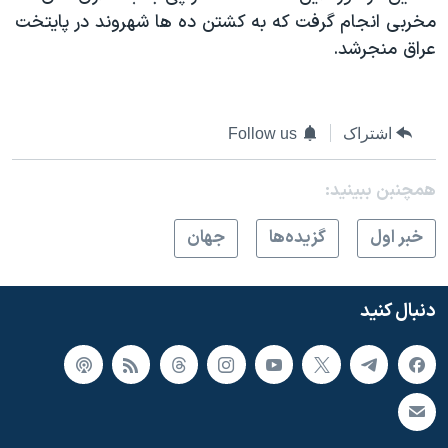
اسرائیل در جنگ
مخربی انجام گرفت که به کشتن ده ها شهروند در پایتخت
نرگس محمدی برنده جایزه نوبل صلح
عراق منجرشد.
همایش محافظه‌کاران آمریکا «سی‌پک»
صفحه‌های ویژه
اشتراک
Follow us
سفر پرزیدنت ترامپ به چین
همچنبن ببینید:
خبر اول
گزيده‌ها
جهان
دنبال کنید