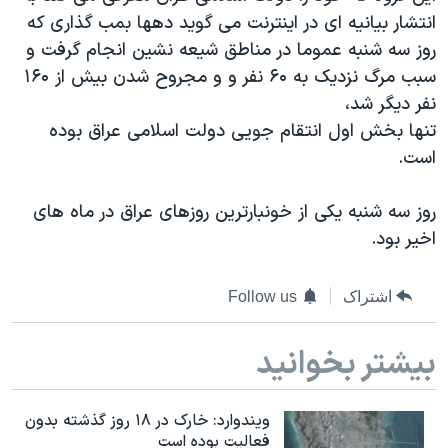
دنبال کنید
انتشار بیانیه ای در اینترنت می گوید دهها بمب گذاری که
مستندها
فرهنگ و زندگی
روز سه شنبه عموما در مناطق شیعه نشین انجام گرفت و
حقوق شهروندی
انتخابات ریاست جمهوری آمریکا ۲۰۲۴
سبب مرگ نزدیک به ۶۰ نفر و و مجروح شدن بیش از ۱۶۰
اقتصادی
حمله جمهوری اسلامی به اسرائیل
نفر دیگر شد،
تنها بخش اول انتقام جویی دولت اسلامی عراق بوده
رمز مهسا
علم و فناوری
زبانهای مختلف
است.
اسرائیل در جنگ
ورزش زنان در ایران
گالری عکس
اعتراضات زن، زندگی، آزادی
روز سه شنبه یکی از خونبارترین روزهای عراق در ماه های
اخیر بود.
آرشیو پخش زنده
مجموعه مستندهای دادخواهی
تریبونال مردمی آبان ۹۸
اشتراک
Follow us
دادگاه حمید نوری
چهل سال گروگان‌گیری
بیشتر بخوانید
قانون شفافیت دارائی کادر رهبری ایران
اعتراضات مردمی آبان ۹۸
ویندوارد: خارک در ۱۸ روز گذشته بدون
فعالیت بوده است