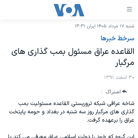
ینکهای
ابل
سترسی
شنبه ۱۷ مرداد ۱۴۰۵ ایران ۱۳:۳۱
خانه
هش
سرخط خبرها
نسخه سبک وب‌سایت
ه
القاعده عراق مسئول بمب گذاری های
حتوای
موضوع ها
مرگبار
صلی
برنامه های تلویزیونی
ایران
هش
جدول برنامه ها
۳۰ اسفند ۱۳۹۱
ه
آمریکا
فحه
صفحه‌های ویژه
جهان
اشتراک
صلی
فرکانس‌های صدای آمریکا
ورزشی
جام جهانی ۲۰۲۶
شاخه عراقی شبکه تروریستی القاعده مسئولیت بمب
هش
پخش رادیویی
گذاری های مرگبار روز سه شنبه در بغداد و حومه پایتخت
ه
گزیده‌ها
عملیات خشم حماسی
عراق را برعهده گرفت.
ستجو
۲۵۰سالگی آمریکا
ویژه برنامه‌ها
یادگیری زبان انگلیسی
ویدیوها
بایگانی برنامه‌های تلویزیونی
این گروه که خود را دولت اسلامی عراق معرفی می کند با