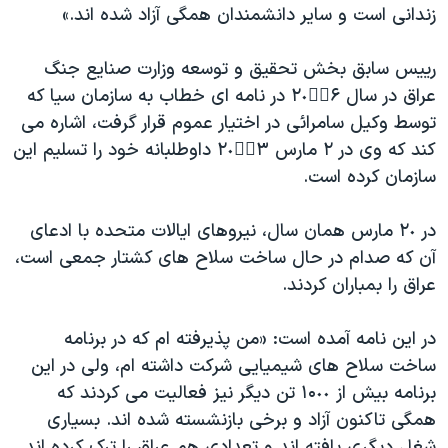
اسرائیل در جنگ
زندانی است و سایر دانشمندان همگی آزاد شده اند.»
نرگس محمدی برنده جایزه نوبل صلح
رییس سابق بخش تحقیق و توسعه وزارت صنایع جنگ
همایش محافظه‌کاران آمریکا «سی‌پک»
عراق در سال ٢٠٠۟۶ در نامه ای خطاب به سازمان سیا که
صفحه‌های ویژه
توسط وکیل سامرائی در اختیار عموم قرار گرفت، اشاره می
کند که وی در ٢ مارس ٢٠٠۟۳ داوطلبانه خود را تسلیم این
سفر پرزیدنت ترامپ به چین
سازمان کرده است.
در ٢٠ مارس همان سال، نیروهای ایالات متحده با ادعای
آن که صدام در حال ساخت سلاح های کشتار جمعی است،
عراق را بمباران کردند.
در این نامه آمده است: «من پذیرفته ام که در برنامه
ساخت سلاح های شیمیایی شرکت داشته ام، ولی در این
برنامه بیش از ۱۰٠٠ تن دیگر نیز فعالیت می کردند که
همگی تاکنون آزاد و برخی بازنشسته شده اند. بسیاری
شغل دیگری یافته اند و تعدادی هم عراق را ترک کرده اند.