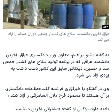
دنبال کنید
مستندها
فرهنگ و زندگی
حقوق شهروندی
انتخابات ریاست جمهوری آمریکا ۲۰۲۴
اقتصادی
حمله جمهوری اسلامی به اسرائیل
رمز مهسا
علم و فناوری
عراق آخرین دانشمند سلاح های کشتار جمعی دوران صدام را آزاد
زبانهای مختلف
می کند
اسرائیل در جنگ
ورزش زنان در ایران
گالری عکس
اعتراضات زن، زندگی، آزادی
به گفته باشو ابراهیم، معاون وزیر دادگستری عراق، آخرین
آرشیو پخش زنده
مجموعه مستندهای دادخواهی
دانشمند عراقی که در برنامه تولید سلاح های کشتار جمعی
صدام حسین، دیکتاتور سابق این کشور دست داشت به
تریبونال مردمی آبان ۹۸
زودی آزاد می شود.
دادگاه حمید نوری
چهل سال گروگان‌گیری
وی در گفتگو با خبرگزاری فرانسه گفت:«مقامات دادگستری
بر آن هستند تا محمود فرج بلال السامرائی را آزاد کنند.»
قانون شفافیت دارائی کادر رهبری ایران
اعتراضات مردمی آبان ۹۸
بادیه عارف، وکیل او گفت: «سامرائی آخرین دانشمند