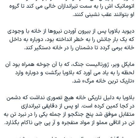
اسرائیل در جنگ
اتوماتیک اش را به سمت تیراندازان خالی می کند تا گروه
نرگس محمدی برنده جایزه نوبل صلح
او بتوانند عقب نشینی کنند.
همایش محافظه‌کاران آمریکا «سی‌پک»
دیوید بلاویا پس از بیرون آوردن نیروها از خانه با وجودی
صفحه‌های ویژه
که یک بار جانش را به خطر انداخته بود، دوباره به داخل
سفر پرزیدنت ترامپ به چین
خانه برمی گردد تا دشمنان را در خانه دستگیر کند.
مایکل ویر، ژورنالیست جنگ، که با آن جوخه همراه بود آن
لحظه را به یاد می آورد که بلاویا برگشت و دوباره وارد
«تاریک ترین خانه مرگ» شد.
بلاویا به دلیل تاریکی خانه هیچ تصوری نداشت که دشمن
در کجا کمین کرده است. او پس از دقایقی تیراندازی
متقابل موفق شد پنج جنگجو از جمله یکی را در نبرد تن به
تن در اتاقی مملو از مواد منفجره و آر پی جی ناکام بگذارد.