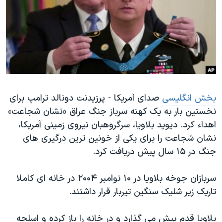
دنبال کنید
مستندها
فرهنگ و زندگی
حقوق شهروندی
انتخابات ریاست جمهوری آمریکا ۲۰۲۴
اقتصادی
حمله جمهوری اسلامی به اسرائیل
رمز مهسا
علم و فناوری
زبانهای مختلف
اسرائیل در جنگ
ورزش زنان در ایران
بخش انگلیسی
صدای آمریکا - پرزیدنت دونالد ترامپ برای
گالری عکس
اعتراضات زن، زندگی، آزادی
نخستین بار به یک کهنه سرباز جنگ عراق «نشان شجاعت»
آرشیو پخش زنده
مجموعه مستندهای دادخواهی
اهداء کرد. دیوید بلاویا، سرگروهبان نیروی زمینی آمریکا،
تریبونال مردمی آبان ۹۸
نشان شجاعت را برای یکی از خونین ترین درگیری های
جنگ در ۱۵ سال پیش دریافت کرد.
دادگاه حمید نوری
چهل سال گروگان‌گیری
سربازان جوخه بلاویا در ۱۰ نوامبر ۲۰۰۴ در خانه ای کاملا
قانون شفافیت دارائی کادر رهبری ایران
تاریک زیر شلیک سنگین تیربار قرار داشتند.
اعتراضات مردمی آبان ۹۸
بلاویا قدم پیش می گذارد و در خانه را باز کرده و اسلحه