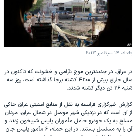
دنبال کنید
مستندها
فرهنگ و زندگی
حقوق شهروندی
انتخابات ریاست جمهوری آمریکا ۲۰۲۴
اقتصادی
حمله جمهوری اسلامی به اسرائیل
رمز مهسا
علم و فناوری
زبانهای مختلف
اسرائیل در جنگ
ورزش زنان در ایران
بغداد، ۱۴ سپتامبر ۲۰۱۳
گالری عکس
اعتراضات زن، زندگی، آزادی
در عراق، در جدیدترین موج نآرامی و خشونت که تاکنون در
آرشیو پخش زنده
مجموعه مستندهای دادخواهی
سال جاری بیش از ۴۲۰۰ کشته برجا گذاشته است، روز سه
تریبونال مردمی آبان ۹۸
شنبه ۲۶ تن دیگر کشته شدند.
دادگاه حمید نوری
گزارش خبرگزاری فرانسه به نقل از منابع امنیتی عراق حاکی
چهل سال گروگان‌گیری
از آن است که در نزدیکی شهر موصل در شمال عراق، مردان
قانون شفافیت دارائی کادر رهبری ایران
مسلح به یک خودرو حامل مأموران پلیس شیبخون زدند و
اعتراضات مردمی آبان ۹۸
آن را به مسلسل بستند. در این حمله، ۶ مأمور پلیس جان