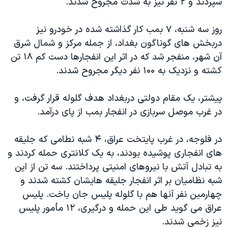
سپردند و ۲ نفر نیز به شدت مجروح شدند.
اسرائیل در جنگ
نرگس محمدی برنده جایزه نوبل صلح
روز سه شنبه، ۷ بمب کار گذاشته شده در خودرو نیز
همایش محافظه‌کاران آمریکا «سی‌پک»
دربخش های گوناگون بغداد، از جمله مرکز و شمال شرق
آن شهر، منفجر شد که در اثر این انفجارها دست کم ۱۸ تن
صفحه‌های ویژه
کشته و نزدیک به ۱۰۰ نفر دیگر مجروح شدند.
سفر پرزیدنت ترامپ به چین
پیشتر، یک مقام دولتی دربغداد هدف گلوله قرار گرفت، و
در غرب موصل سربازی در انفجار بمب از پای درآمد.
در فلوجه، در غرب پایتخت عراق، ۴ شبه نطامی که جلیقه
های انفجاری پوشیده بودند، به یک کلانتری حمله کردند و
به تبادل آتش با نیروهای امنیتی پرداختند. سه تن از این
شبه نظامیان بر اثر انفجار جلیقه هایشان کشته شدند و
چهارمین نفر آنها هم با گلوله پلیس جان باخت. پلیس
عراق می گوید طی این حمله و درگیری، ۱۲ مأمور پلیس
نیز زخمی شدند.