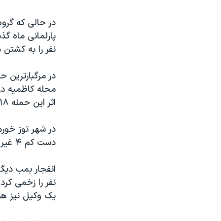
نرگس محمدی برنده جایزه نوبل صلح
در حالی که گرو
همایش محافظه‌کاران آمریکا «سی‌پک»
نفر را به کشتن د
صفحه‌های ویژه
سفر پرزیدنت ترامپ به چین
در مرگبارترین ح
اثر این حمله ۱۸ نفر نیز مجروح شدند.
در شهر توز خور
دست کم ۴ غیر نظامی را گرفت. ۷ نفر نیز در اثر این انفجارها مجروح شدند.
نفر را زخمی کر
یک وکیل نیز هنگ