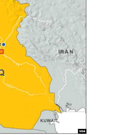
مستندها
فرهنگ و زندگی
حقوق شهروندی
انتخابات ریاست جمهوری آمریکا ۲۰۲۴
اقتصادی
حمله جمهوری اسلامی به اسرائیل
رمز مهسا
علم و فناوری
اسرائیل در جنگ
ورزش زنان در ایران
گالری عکس
اعتراضات زن، زندگی، آزادی
آرشیو پخش زنده
مجموعه مستندهای دادخواهی
تریبونال مردمی آبان ۹۸
دادگاه حمید نوری
چهل سال گروگان‌گیری
قانون شفافیت دارائی کادر رهبری ایران
اعتراضات مردمی آبان ۹۸
اسرائیل در جنگ