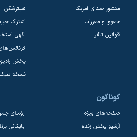
منشور صدای آمریکا
فیلترشکن
حقوق و مقررات
اشتراک خبرن
قوانین تالار
آگهی استخد
فرکانس‌های 
پخش رادیو
یادگیری زبان انگلیسی
نسخه سبک 
دنبال کنید
گوناگون
صفحه‌های ویژه
رؤسای جمهو
آرشیو پخش زنده
بایگانی برن
زبانهای مختلف