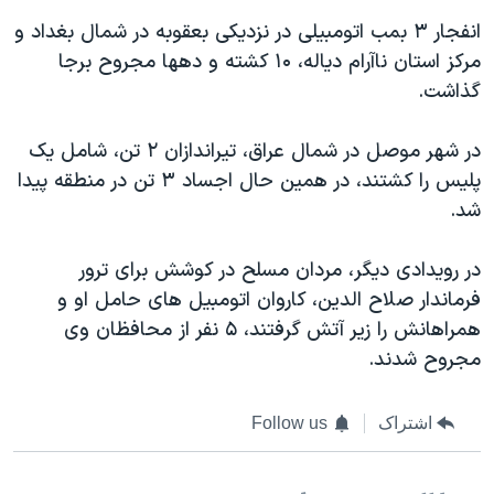
اسرائیل در جنگ
انفجار ۳ بمب اتومبیلی در نزدیکی بعقوبه در شمال بغداد و
نرگس محمدی برنده جایزه نوبل صلح
مرکز استان ناآرام دیاله، ۱۰ کشته و دهها مجروح برجا
همایش محافظه‌کاران آمریکا «سی‌پک»
گذاشت.
صفحه‌های ویژه
در شهر موصل در شمال عراق، تیراندازان ۲ تن، شامل یک
سفر پرزیدنت ترامپ به چین
پلیس را کشتند، در همین حال اجساد ۳ تن در منطقه پیدا
شد.
در رویدادی دیگر، مردان مسلح در کوشش برای ترور
فرماندار صلاح الدین، کاروان اتومبیل های حامل او و
همراهانش را زیر آتش گرفتند، ۵ نفر از محافظان وی
مجروح شدند.
اشتراک
Follow us