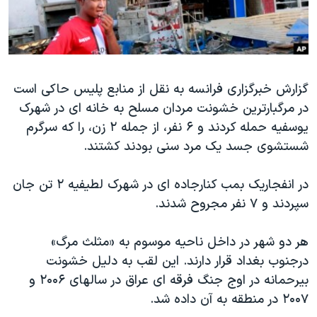
دنبال کنید
مستندها
فرهنگ و زندگی
حقوق شهروندی
انتخابات ریاست جمهوری آمریکا ۲۰۲۴
اقتصادی
حمله جمهوری اسلامی به اسرائیل
گزارش خبرگزاری فرانسه به نقل از منابع پلیس حاکی است
رمز مهسا
علم و فناوری
در مرگبارترین خشونت مردان مسلح به خانه ای در شهرک
زبانهای مختلف
اسرائیل در جنگ
ورزش زنان در ایران
یوسفیه حمله کردند و ۶ نفر، از جمله ۲ زن، را که سرگرم
گالری عکس
اعتراضات زن، زندگی، آزادی
شستشوی جسد یک مرد سنی بودند کشتند.
آرشیو پخش زنده
مجموعه مستندهای دادخواهی
در انفجاریک بمب کنارجاده ای در شهرک لطیفیه ۲ تن جان
تریبونال مردمی آبان ۹۸
سپردند و ۷ نفر مجروح شدند.
دادگاه حمید نوری
هر دو شهر در داخل ناحیه موسوم به «مثلث مرگ»
چهل سال گروگان‌گیری
درجنوب بغداد قرار دارند. این لقب به دلیل خشونت
قانون شفافیت دارائی کادر رهبری ایران
بیرحمانه در اوج جنگ فرقه ای عراق در سالهای ۲۰۰۶ و
اعتراضات مردمی آبان ۹۸
۲۰۰۷ در منطقه به آن داده شد.