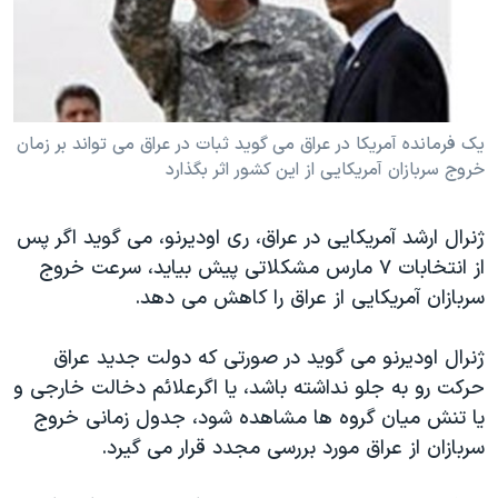
دنبال کنید
مستندها
فرهنگ و زندگی
حقوق شهروندی
انتخابات ریاست جمهوری آمریکا ۲۰۲۴
اقتصادی
حمله جمهوری اسلامی به اسرائیل
یک فرمانده آمریکا در عراق می گوید ثبات در عراق می تواند بر زمان
رمز مهسا
علم و فناوری
خروج سربازان آمریکایی از این کشور اثر بگذارد
زبانهای مختلف
اسرائیل در جنگ
ورزش زنان در ایران
گالری عکس
اعتراضات زن، زندگی، آزادی
ژنرال ارشد آمریکایی در عراق، ری اودیرنو، می گوید اگر پس
آرشیو پخش زنده
مجموعه مستندهای دادخواهی
از انتخابات ۷ مارس مشکلاتی پیش بیاید، سرعت خروج
سربازان آمریکایی از عراق را کاهش می دهد.
تریبونال مردمی آبان ۹۸
دادگاه حمید نوری
ژنرال اودیرنو می گوید در صورتی که دولت جدید عراق
چهل سال گروگان‌گیری
حرکت رو به جلو نداشته باشد، یا اگرعلائم دخالت خارجی و
یا تنش میان گروه ها مشاهده شود، جدول زمانی خروج
قانون شفافیت دارائی کادر رهبری ایران
سربازان از عراق مورد بررسی مجدد قرار می گیرد.
اعتراضات مردمی آبان ۹۸