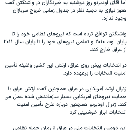
اسرائیل در جنگ
اما آقای اودیرنو روز دوشنبه به خبرنگاران در واشنگتن گفت
هنوز نیازی به تجید نظر در جدول زمانی خروج سربازان
نرگس محمدی برنده جایزه نوبل صلح
وجود ندارد.
همایش محافظه‌کاران آمریکا «سی‌پک»
صفحه‌های ویژه
واشنگتن توافق کرده است که نیروهای نظامی خود را تا
پایان اوت ۲۰۱۰ و تمامی نیروهای خود را تا پایان سال ۲۰۱۱
سفر پرزیدنت ترامپ به چین
از عراق خارج کند.
در انتخابات پیش روی عراق، ارتش این کشور وظیفه تأمین
امنیت انتخابات را برعهده دارد.
ژنرال ارشد آمریکایی در عراق همچنین گفت ارتش عراق با
حمایت نیروهای آمریکایی بسیار سازماندهی شده عمل می
کند. ژنرال اودیرنو همچنین درباره طرح تأمین امنیت
انتخابات ابراز خوشبینی کرد.
این دومین انتخابات ملی در عراق از زمان حمله نظامی