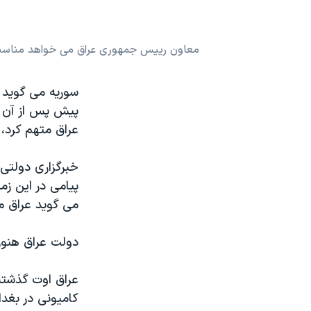
نرگس محمدی برنده جایزه نوبل صلح
همایش محافظه‌کاران آمریکا «سی‌پک»
معاون رییس جمهوری عراق می خواهد مناسبا
صفحه‌های ویژه
سوریه می گوید 
سفر پرزیدنت ترامپ به چین
پیش پس از آن ک
عراق متهم کرد، 
خبرگزاری دولتی
پیامی در این زم
می گوید عراق می
دولت عراق هنوز 
عراق اوت گذشته 