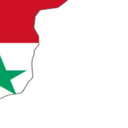
مستندها
فرهنگ و زندگی
حقوق شهروندی
انتخابات ریاست جمهوری آمریکا ۲۰۲۴
اقتصادی
حمله جمهوری اسلامی به اسرائیل
رمز مهسا
علم و فناوری
اسرائیل در جنگ
ورزش زنان در ایران
گالری عکس
اعتراضات زن، زندگی، آزادی
آرشیو پخش زنده
مجموعه مستندهای دادخواهی
تریبونال مردمی آبان ۹۸
دادگاه حمید نوری
چهل سال گروگان‌گیری
قانون شفافیت دارائی کادر رهبری ایران
اعتراضات مردمی آبان ۹۸
اسرائیل در جنگ