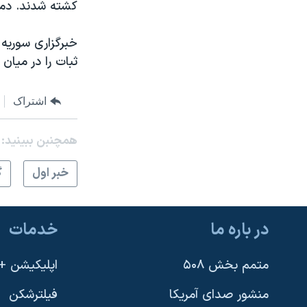
کشته شدند. دمشق
ثبات را در میان
اشتراک
همچنبن ببینید:
خبر اول
گ
در باره ما
خدمات
متمم بخش ۵۰۸
اپلیکیشن +VOA
منشور صدای آمریکا
فیلترشکن