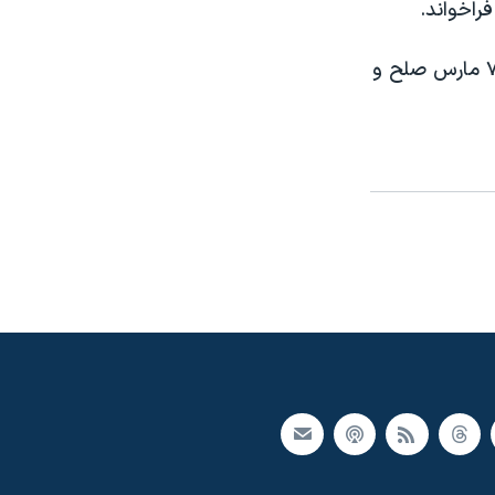
راخواند.
خبرگزاری سوریه می گوید بشار در دیدار با هاشمی ابراز امیدواری کرد انتخابات ۷ مارس صلح و