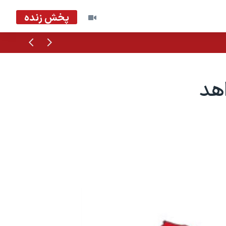
پخش زنده
قبلی
بعدی
هد