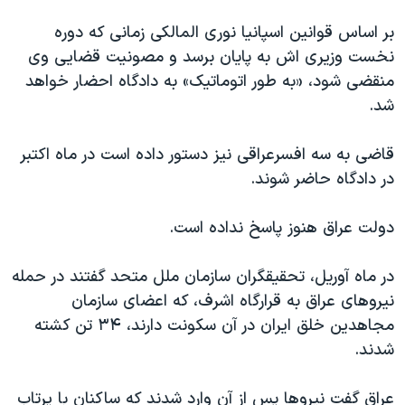
اسرائیل در جنگ
بر اساس قوانین اسپانیا نوری المالکی زمانی که دوره
نرگس محمدی برنده جایزه نوبل صلح
نخست وزیری اش به پایان برسد و مصونیت قضایی وی
همایش محافظه‌کاران آمریکا «سی‌پک»
منقضی شود، «به طور اتوماتیک» به دادگاه احضار خواهد
صفحه‌های ویژه
شد.
سفر پرزیدنت ترامپ به چین
قاضی به سه افسرعراقی نیز دستور داده است در ماه اکتبر
در دادگاه حاضر شوند.
دولت عراق هنوز پاسخ نداده است.
در ماه آوریل، تحقیقگران سازمان ملل متحد گفتند در حمله
نیروهای عراق به قرارگاه اشرف، که اعضای سازمان
مجاهدین خلق ایران در آن سکونت دارند، ۳۴ تن کشته
شدند.
عراق گفت نیروها پس از آن وارد شدند که ساکنان با پرتاب