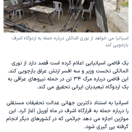
دنبال کنید
مستندها
فرهنگ و زندگی
حقوق شهروندی
انتخابات ریاست جمهوری آمریکا ۲۰۲۴
اقتصادی
حمله جمهوری اسلامی به اسرائیل
اسپانیا می خواهد از نوری المالکی درباره حمله به اردوگاه اشرف
رمز مهسا
علم و فناوری
بازجویی کند
زبانهای مختلف
اسرائیل در جنگ
ورزش زنان در ایران
گالری عکس
اعتراضات زن، زندگی، آزادی
یک قاضی اسپانیایی اعلام کرده است قصد دارد از نوری
آرشیو پخش زنده
مجموعه مستندهای دادخواهی
المالکی نخست وزیر و سه افسر ارتش عراق بازجویی کند.
این قاضی درباره مرگ ۳۴ تن در حمله نیروهای عراقی به
تریبونال مردمی آبان ۹۸
یک اردوگاه تبعیدیان ایرانی تحقیق می کند.
دادگاه حمید نوری
چهل سال گروگان‌گیری
اسپانیا به استناد دکترین جهانی عدالت تحقیقات مستقلی
را درباره حمله به قرارگاه اشرف در ماه آوریل آغاز کرد. این
قانون شفافیت دارائی کادر رهبری ایران
موازین اجازه می دهد جرائمی که در کشورهای دیگر انجام
اعتراضات مردمی آبان ۹۸
گرفته پی گیری شود.