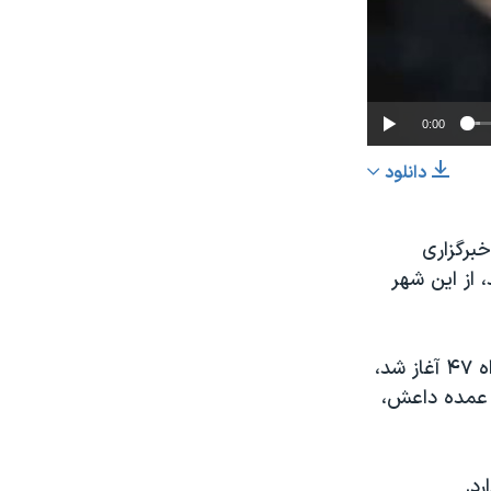
0:00
دانلود
اشتراک
برگزاری
 از این شهر
تهاجم کردها برای آزادسازی سنجار روز پنجشنبه در امتداد جاده موسوم به بزگراه ۴۷ آغاز شد،
عرض
px
 عمده داعش،
د.