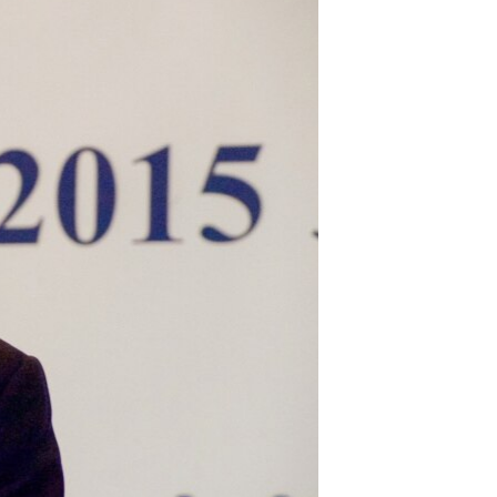
مستندها
فرهنگ و زندگی
حقوق شهروندی
انتخابات ریاست جمهوری آمریکا ۲۰۲۴
اقتصادی
حمله جمهوری اسلامی به اسرائیل
رمز مهسا
علم و فناوری
اسرائیل در جنگ
ورزش زنان در ایران
گالری عکس
اعتراضات زن، زندگی، آزادی
آرشیو پخش زنده
مجموعه مستندهای دادخواهی
تریبونال مردمی آبان ۹۸
دادگاه حمید نوری
چهل سال گروگان‌گیری
قانون شفافیت دارائی کادر رهبری ایران
اعتراضات مردمی آبان ۹۸
اسرائیل در جنگ