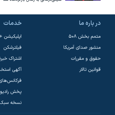
در باره ما
خدمات
متمم بخش ۵۰۸
اپلیکیشن +VOA
منشور صدای آمریکا
فیلترشکن
حقوق و مقررات
اشتراک خبرن
قوانین تالار
آگهی استخد
فرکانس‌های 
پخش رادیو
یادگیری زبان انگلیسی
نسخه سبک 
دنبال کنید