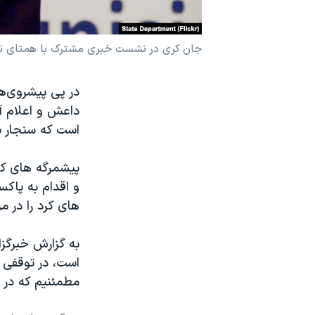
نرگس محمدی برنده جایزه نوبل صلح
همایش محافظه‌کاران آمریکا «سی‌پک»
جان کری در نشست خبری مشترک با همتای تونسی خو
صفحه‌های ویژه
در پی پیشروی‌ها
سفر پرزیدنت ترامپ به چین
داعش و اعلام آز
است که سنجار 
پیشمرگه های کر
و اقدام به پاکس
های کرد را در م
به گزارش خبرگزا
است، در توقفی 
مطمئنیم که در ر