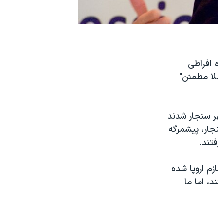
 افراطی
لا مطمئن"
ر سنجار شدند
جار، پیشمرگه
تند.
م اروپا شده
، اما ما