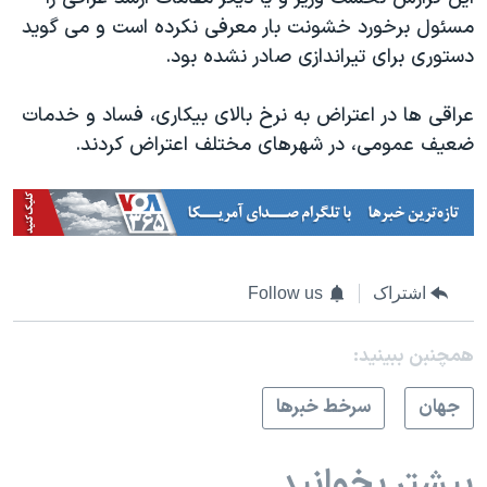
اسرائیل در جنگ
مسئول برخورد خشونت بار معرفی نکرده است و می گوید
نرگس محمدی برنده جایزه نوبل صلح
دستوری برای تیراندازی صادر نشده بود.
همایش محافظه‌کاران آمریکا «سی‌پک»
عراقی ها در اعتراض به نرخ بالای بیکاری، فساد و خدمات
صفحه‌های ویژه
ضعیف عمومی، در شهرهای مختلف اعتراض کردند.
سفر پرزیدنت ترامپ به چین
اشتراک
Follow us
همچنبن ببینید:
جهان
سرخط خبرها
بیشتر بخوانید