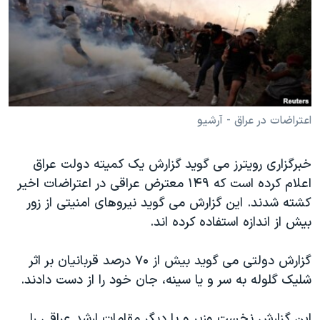
دنبال کنید
مستندها
فرهنگ و زندگی
حقوق شهروندی
انتخابات ریاست جمهوری آمریکا ۲۰۲۴
اقتصادی
حمله جمهوری اسلامی به اسرائیل
رمز مهسا
علم و فناوری
زبانهای مختلف
اسرائیل در جنگ
ورزش زنان در ایران
اعتراضات در عراق - آرشیو
گالری عکس
اعتراضات زن، زندگی، آزادی
خبرگزاری رویترز می گوید گزارش یک کمیته دولت عراق
آرشیو پخش زنده
مجموعه مستندهای دادخواهی
اعلام کرده است که ۱۴۹ معترض عراقی در اعتراضات اخیر
تریبونال مردمی آبان ۹۸
کشته شدند. این گزارش می گوید نیروهای امنیتی از زور
بیش از اندازه استفاده کرده اند.
دادگاه حمید نوری
چهل سال گروگان‌گیری
گزارش دولتی می گوید بیش از ۷۰ درصد قربانیان بر اثر
قانون شفافیت دارائی کادر رهبری ایران
شلیک گلوله به سر و یا سینه، جان خود را از دست دادند.
اعتراضات مردمی آبان ۹۸
این گزارش نخست وزیر و یا دیگر مقامات ارشد عراقی را