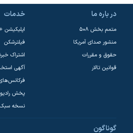
در باره ما
خدمات
متمم بخش ۵۰۸
اپلیکیشن +VOA
منشور صدای آمریکا
فیلترشکن
حقوق و مقررات
اشتراک خبرن
قوانین تالار
آگهی استخد
فرکانس‌های 
پخش رادیو
یادگیری زبان انگلیسی
نسخه سبک 
دنبال کنید
گوناگون