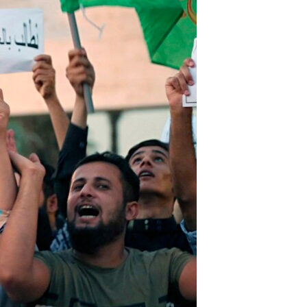
مستندها
فرهنگ و زندگی
حقوق شهروندی
انتخابات ریاست جمهوری آمریکا ۲۰۲۴
اقتصادی
حمله جمهوری اسلامی به اسرائیل
رمز مهسا
علم و فناوری
اسرائیل در جنگ
ورزش زنان در ایران
گالری عکس
اعتراضات زن، زندگی، آزادی
آرشیو پخش زنده
مجموعه مستندهای دادخواهی
تریبونال مردمی آبان ۹۸
دادگاه حمید نوری
چهل سال گروگان‌گیری
قانون شفافیت دارائی کادر رهبری ایران
اعتراضات مردمی آبان ۹۸
اسرائیل در جنگ