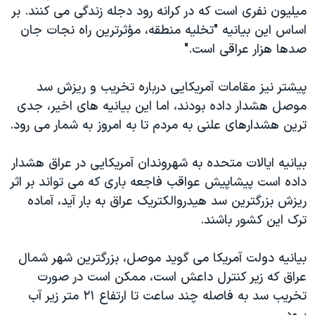
اسرائیل در جنگ
میلیون نفری است که در کرانه رود دجله زندگی می کنند. بر
اساس این بیانیه "تخلیه منطقه، مؤثرترین راه نجات جان
نرگس محمدی برنده جایزه نوبل صلح
صدها هزار عراقی است."
همایش محافظه‌کاران آمریکا «سی‌پک»
صفحه‌های ویژه
پیشتر نیز مقامات آمریکایی درباره تخریب و ریزش سد
موصل هشدار داده بودند، اما این بیانیه های اخیر، جدی
سفر پرزیدنت ترامپ به چین
ترین هشدارهای علنی به مردم تا به امروز به شمار می رود.
بیانیه ایالات متحده به شهروندان آمریکایی در عراق هشدار
داده است پیشاپیش عواقب فاجعه باری که می تواند بر اثر
ریزش بزرگترین سد هیدروالکتریک عراق به بار آید، آماده
ترک این کشور باشند.
بیانیه دولت آمریکا می گوید موصل، بزرگترین شهر شمال
عراق که زیر کنترل داعش است، ممکن است در صورت
تخریب سد به فاصله چند ساعت تا ارتفاع ۲۱ متر زیر آب