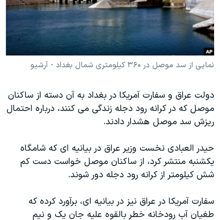
دنبال کنید
مستندها
فرهنگ و زندگی
حقوق شهروندی
انتخابات ریاست جمهوری آمریکا ۲۰۲۴
اقتصادی
حمله جمهوری اسلامی به اسرائیل
رمز مهسا
علم و فناوری
نمایی از سد موصل در ۳۶۰ کیلومتری شمال بغداد - آرشیو
زبانهای مختلف
اسرائیل در جنگ
ورزش زنان در ایران
دولت عراق و سفارت آمریکا در بغداد به آن دسته از ساکنان
گالری عکس
اعتراضات زن، زندگی، آزادی
موصل که در کرانه رود دجله زندگی می کنند، درباره احتمال
آرشیو پخش زنده
مجموعه مستندهای دادخواهی
ریزش سد موصل هشدار دادند.
تریبونال مردمی آبان ۹۸
حیدر العبادی نخست وزیر عراق در بیانیه ای که شامگاه
دادگاه حمید نوری
یکشنبه منتشر کرد، از ساکنان موصل خواست دست کم
چهل سال گروگان‌گیری
شش کیلومتر از کرانه رود دجله دور شوند.
قانون شفافیت دارائی کادر رهبری ایران
سفارت آمریکا در عراق نیز در بیانیه ای، برآورد کرده که
اعتراضات مردمی آبان ۹۸
طغیان آب رودخانه خطر بالقوه علیه جان یک و نیم