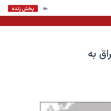
پخش زنده
اق به