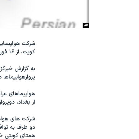
نرگس محمدی برنده جایزه نوبل صلح
همایش محافظه‌کاران آمریکا «سی‌پک»
صفحه‌های ویژه
سفر پرزیدنت ترامپ به چین
کویت، از ۱۶ فوریه - ۲۸ بهمن - ازسرمی گیرد.
به گزارش خبرگز
پروازهواپیماها
هواپیماهای عراق
از بغداد، دوپروا
همتای کویتی خو