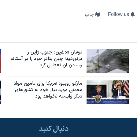
Follow us
چاپ
توفان «دلفین» جنوب ژاپن را
درنوردید؛ چین بنادر خود را در آستانه
رسیدن آن تعطیل کرد
مارکو روبیو: آمریکا برای تامین مواد
معدنی مورد نیاز خود به کشورهای
دیگر وابسته نخواهد بود
دنبال کنید