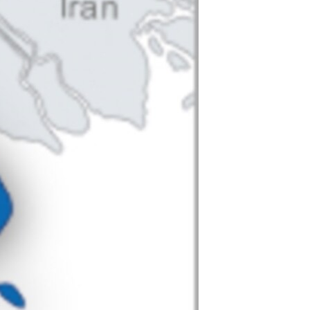
مستندها
فرهنگ و زندگی
حقوق شهروندی
انتخابات ریاست جمهوری آمریکا ۲۰۲۴
اقتصادی
حمله جمهوری اسلامی به اسرائیل
رمز مهسا
علم و فناوری
اسرائیل در جنگ
ورزش زنان در ایران
گالری عکس
اعتراضات زن، زندگی، آزادی
آرشیو پخش زنده
مجموعه مستندهای دادخواهی
تریبونال مردمی آبان ۹۸
دادگاه حمید نوری
چهل سال گروگان‌گیری
قانون شفافیت دارائی کادر رهبری ایران
اعتراضات مردمی آبان ۹۸
اسرائیل در جنگ