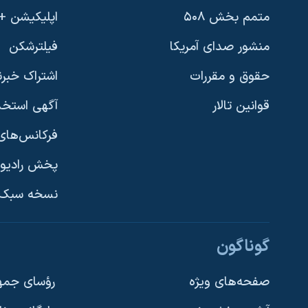
متمم بخش ۵۰۸
اپلیکیشن +VOA
منشور صدای آمریکا
فیلترشکن
حقوق و مقررات
اشتراک خبرن
قوانین تالار
آگهی استخد
فرکانس‌های 
پخش رادیو
یادگیری زبان انگلیسی
نسخه سبک 
دنبال کنید
گوناگون
صفحه‌های ویژه
رؤسای جمهو