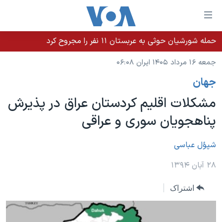
ینکهای
ابل
سترسی
حمله شورشیان حوثی به عربستان ۱۱ نفر را مجروح کرد
خانه
هش
جمعه ۱۶ مرداد ۱۴۰۵ ایران ۰۶:۰۸
نسخه سبک وب‌سایت
ه
جهان
حتوای
موضوع ها
صلی
مشکلات اقلیم کردستان عراق در پذیرش
برنامه های تلویزیونی
ایران
هش
پناهجویان سوری و عراقی
جدول برنامه ها
ه
آمریکا
فحه
صفحه‌های ویژه
جهان
شپؤل عباسی
صلی
فرکانس‌های صدای آمریکا
ورزشی
جام جهانی ۲۰۲۶
۲۸ آبان ۱۳۹۴
هش
پخش رادیویی
ه
گزیده‌ها
عملیات خشم حماسی
اشتراک
ستجو
۲۵۰سالگی آمریکا
ویژه برنامه‌ها
یادگیری زبان انگلیسی
ویدیوها
بایگانی برنامه‌های تلویزیونی