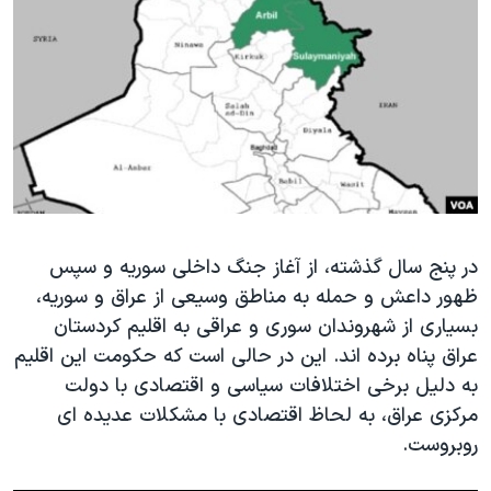
دنبال کنید
مستندها
فرهنگ و زندگی
حقوق شهروندی
انتخابات ریاست جمهوری آمریکا ۲۰۲۴
اقتصادی
حمله جمهوری اسلامی به اسرائیل
رمز مهسا
علم و فناوری
زبانهای مختلف
اسرائیل در جنگ
ورزش زنان در ایران
گالری عکس
اعتراضات زن، زندگی، آزادی
آرشیو پخش زنده
مجموعه مستندهای دادخواهی
در پنج سال گذشته، از آغاز جنگ داخلی سوریه و سپس
ظهور داعش و حمله به مناطق وسیعی از عراق و سوریه،
تریبونال مردمی آبان ۹۸
بسیاری از شهروندان سوری و عراقی به اقلیم کردستان
دادگاه حمید نوری
عراق پناه برده اند. این در حالی است که حکومت این اقلیم
چهل سال گروگان‌گیری
به دلیل برخی اختلافات سیاسی و اقتصادی با دولت
مرکزی عراق، به لحاظ اقتصادی با مشکلات عدیده ای
قانون شفافیت دارائی کادر رهبری ایران
روبروست.
اعتراضات مردمی آبان ۹۸