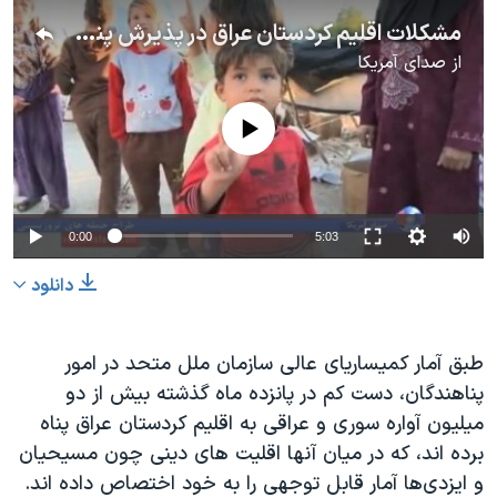
اسرائیل در جنگ
مشکلات اقلیم کردستان عراق در پذیرش پناهجویان سوری و عراقی
نرگس محمدی برنده جایزه نوبل صلح
از
صدای آمریکا
همایش محافظه‌کاران آمریکا «سی‌پک»
No media source currently available
صفحه‌های ویژه
سفر پرزیدنت ترامپ به چین
0:00
5:03
دانلود
طبق آمار کمیساریای عالی سازمان ملل متحد در امور
پناهندگان، دست کم در پانزده ماه گذشته بیش از دو
میلیون آواره سوری و عراقی به اقلیم کردستان عراق پناه
برده اند، که در میان آنها اقلیت های دینی چون مسیحیان
و ایزدی‌ها آمار قابل توجهی را به خود اختصاص داده اند.