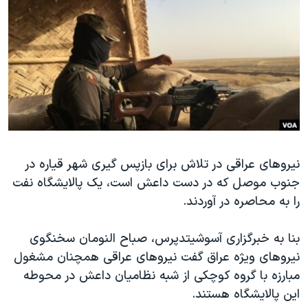
دنبال کنید
مستندها
فرهنگ و زندگی
حقوق شهروندی
انتخابات ریاست جمهوری آمریکا ۲۰۲۴
اقتصادی
حمله جمهوری اسلامی به اسرائیل
رمز مهسا
علم و فناوری
زبانهای مختلف
اسرائیل در جنگ
ورزش زنان در ایران
گالری عکس
اعتراضات زن، زندگی، آزادی
نیروهای عراقی در تلاش برای بازپس گیری شهر قیاره در
آرشیو پخش زنده
مجموعه مستندهای دادخواهی
جنوب موصل که در دست داعش است، یک پالایشگاه نفت
تریبونال مردمی آبان ۹۸
را به محاصره در آوردند.
دادگاه حمید نوری
بنا به خبرگزاری آسوشیتدپرس، صباح النومان سخنگوی
چهل سال گروگان‌گیری
نیروهای ویژه عراق گفت نیروهای عراقی همچنان مشغول
قانون شفافیت دارائی کادر رهبری ایران
مبارزه با گروه کوچکی از شبه نظامیان داعش در محوطه
اعتراضات مردمی آبان ۹۸
این پالایشگاه هستند.