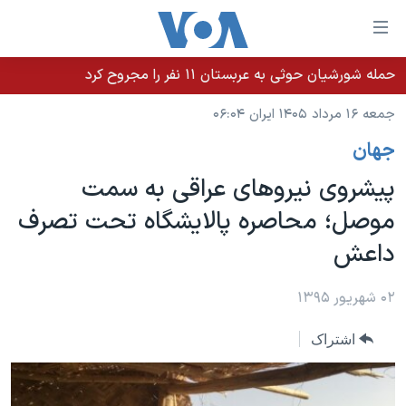
ینکهای
ابل
سترسی
حمله شورشیان حوثی به عربستان ۱۱ نفر را مجروح کرد
خانه
هش
جمعه ۱۶ مرداد ۱۴۰۵ ایران ۰۶:۰۴
نسخه سبک وب‌سایت
ه
جهان
حتوای
موضوع ها
صلی
پیشروی نیروهای عراقی به سمت
برنامه های تلویزیونی
ایران
هش
موصل؛ محاصره پالایشگاه تحت تصرف
جدول برنامه ها
ه
آمریکا
داعش
فحه
صفحه‌های ویژه
جهان
صلی
فرکانس‌های صدای آمریکا
ورزشی
جام جهانی ۲۰۲۶
۰۲ شهریور ۱۳۹۵
هش
پخش رادیویی
ه
گزیده‌ها
عملیات خشم حماسی
اشتراک
ستجو
۲۵۰سالگی آمریکا
ویژه برنامه‌ها
یادگیری زبان انگلیسی
ویدیوها
بایگانی برنامه‌های تلویزیونی