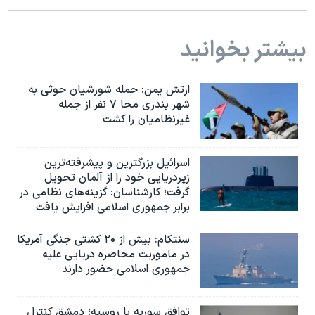
اسرائیل در جنگ
نرگس محمدی برنده جایزه نوبل صلح
بیشتر بخوانید
همایش محافظه‌کاران آمریکا «سی‌پک»
صفحه‌های ویژه
ارتش یمن: حمله شورشیان حوثی به
شهر بندری مخا ۷ نفر از جمله
سفر پرزیدنت ترامپ به چین
غیرنظامیان را کشت
اسرائيل بزرگترین و پیشرفته‌ترین
زیردریایی خود را از آلمان تحویل
گرفت؛ کارشناسان: گزینه‌های نظامی در
برابر جمهوری اسلامی افزایش یافت
سنتکام: بیش از ۲۰ کشتی جنگی آمریکا
در ماموریت محاصره دریایی علیه
جمهوری اسلامی حضور دارند
توافق سوریه با روسیه؛ دمشق کنترل