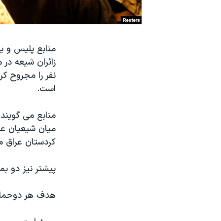
نرگس محمدی برنده جایزه نوبل صلح
همایش محافظه‌کاران آمریکا «سی‌پک»
منابع پلیس و یک
صفحه‌های ویژه
سفر پرزیدنت ترامپ به چین
نفر را مجروح کر
است.
منابع می گویند 
میان شیعیان عم
کردستان عراق م
پیشتر نیز دو بمب د
هدف هر دوحمله گ