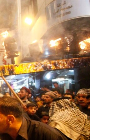
مستندها
فرهنگ و زندگی
حقوق شهروندی
انتخابات ریاست جمهوری آمریکا ۲۰۲۴
اقتصادی
حمله جمهوری اسلامی به اسرائیل
رمز مهسا
علم و فناوری
اسرائیل در جنگ
ورزش زنان در ایران
گالری عکس
اعتراضات زن، زندگی، آزادی
آرشیو پخش زنده
مجموعه مستندهای دادخواهی
تریبونال مردمی آبان ۹۸
دادگاه حمید نوری
چهل سال گروگان‌گیری
قانون شفافیت دارائی کادر رهبری ایران
اعتراضات مردمی آبان ۹۸
اسرائیل در جنگ