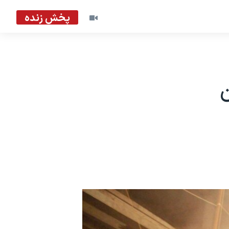
پخش زنده
ن