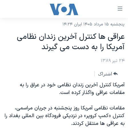
ینکهای
ابل
سترسی
پنجشنبه ۱۵ مرداد ۱۴۰۵ ایران ۱۴:۲۴
خانه
هش
عراقی ها کنترل آخرین زندان نظامی
نسخه سبک وب‌سایت
ه
آمریکا را به دست می گیرند
حتوای
موضوع ها
صلی
۲۴ تیر ۱۳۸۹
برنامه های تلویزیونی
ایران
هش
جدول برنامه ها
ه
آمریکا
اشتراک
فحه
صفحه‌های ویژه
جهان
آمریکا کنترل آخرین زندان نظامی خود در عراق را به
صلی
فرکانس‌های صدای آمریکا
مقامات عراقی واگذار کرده است.
ورزشی
جام جهانی ۲۰۲۶
هش
پخش رادیویی
ه
گزیده‌ها
عملیات خشم حماسی
مقامات نظامی آمریکا روز پنجشنبه در جریان مراسمی،
ستجو
۲۵۰سالگی آمریکا
ویژه برنامه‌ها
کنترل «کمپ کروپر» در نزدیکی فرودگاه بین المللی بغداد را
یادگیری زبان انگلیسی
به عراقی ها منتقل کردند.
ویدیوها
بایگانی برنامه‌های تلویزیونی