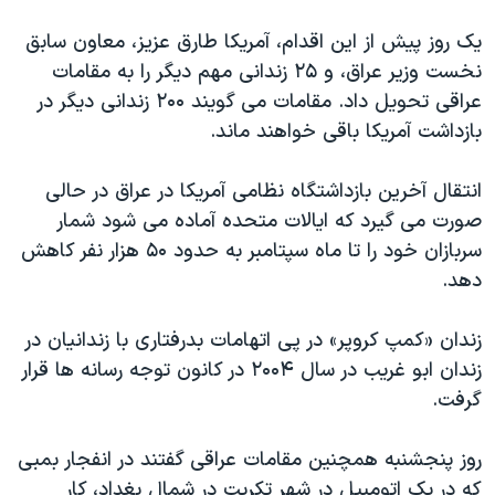
دنبال کنید
مستندها
فرهنگ و زندگی
یک روز پیش از این اقدام، آمریکا طارق عزیز، معاون سابق
حقوق شهروندی
انتخابات ریاست جمهوری آمریکا ۲۰۲۴
نخست وزیر عراق، و ۲۵ زندانی مهم دیگر را به مقامات
عراقی تحویل داد. مقامات می گویند ۲۰۰ زندانی دیگر در
اقتصادی
حمله جمهوری اسلامی به اسرائیل
بازداشت آمریکا باقی خواهند ماند.
رمز مهسا
علم و فناوری
زبانهای مختلف
اسرائیل در جنگ
ورزش زنان در ایران
انتقال آخرین بازداشتگاه نظامی آمریکا در عراق در حالی
صورت می گیرد که ایالات متحده آماده می شود شمار
گالری عکس
اعتراضات زن، زندگی، آزادی
سربازان خود را تا ماه سپتامبر به حدود ۵۰ هزار نفر کاهش
آرشیو پخش زنده
مجموعه مستندهای دادخواهی
دهد.
تریبونال مردمی آبان ۹۸
زندان «کمپ کروپر» در پی اتهامات بدرفتاری با زندانیان در
دادگاه حمید نوری
زندان ابو غریب در سال ۲۰۰۴ در کانون توجه رسانه ها قرار
چهل سال گروگان‌گیری
گرفت.
قانون شفافیت دارائی کادر رهبری ایران
روز پنجشنبه همچنین مقامات عراقی گفتند در انفجار بمبی
اعتراضات مردمی آبان ۹۸
که در یک اتومبیل در شهر تکریت در شمال بغداد، کار