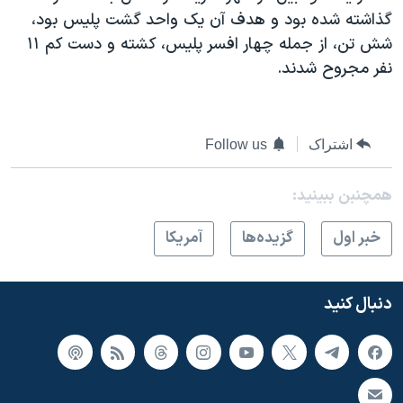
اسرائیل در جنگ
گذاشته شده بود و هدف آن یک واحد گشت پلیس بود،
نرگس محمدی برنده جایزه نوبل صلح
شش تن، از جمله چهار افسر پلیس، کشته و دست کم ۱۱
نفر مجروح شدند.
همایش محافظه‌کاران آمریکا «سی‌پک»
صفحه‌های ویژه
سفر پرزیدنت ترامپ به چین
اشتراک
Follow us
همچنبن ببینید:
خبر اول
گزيده‌ها
آمريکا
دنبال کنید