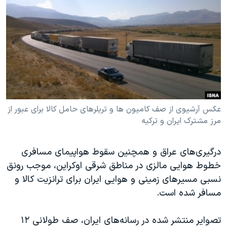
دنبال کنید
مستندها
فرهنگ و زندگی
حقوق شهروندی
انتخابات ریاست جمهوری آمریکا ۲۰۲۴
اقتصادی
حمله جمهوری اسلامی به اسرائیل
رمز مهسا
علم و فناوری
زبانهای مختلف
اسرائیل در جنگ
ورزش زنان در ایران
گالری عکس
اعتراضات زن، زندگی، آزادی
عکس آرشیوی از صف کامیون ها و تریلرهای حامل کالا برای عبور از
آرشیو پخش زنده
مجموعه مستندهای دادخواهی
مرز مشترک ایران و ترکیه
تریبونال مردمی آبان ۹۸
درگیری‌های عراق و همچنین سقوط هواپیمای مسافری
دادگاه حمید نوری
خطوط هوایی مالزی در مناطق شرقی اوکراین، موجب رونق
چهل سال گروگان‌گیری
نسبی مسیرهای زمینی و هوایی ایران برای ترانزیت کالا و
مسافر شده است.
قانون شفافیت دارائی کادر رهبری ایران
اعتراضات مردمی آبان ۹۸
تصوایر منتشر شده در رسانه‌های ایران، صف طولانی ۱۲