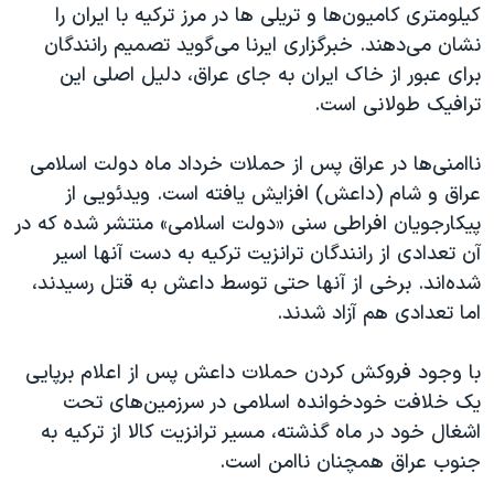
اسرائیل در جنگ
کیلومتری کامیون‌ها و تریلی ها در مرز ترکیه با ایران را
نشان می‌دهند. خبرگزاری ایرنا می‌گوید تصمیم رانندگان
نرگس محمدی برنده جایزه نوبل صلح
برای عبور از خاک ایران به جای عراق، دلیل اصلی این
همایش محافظه‌کاران آمریکا «سی‌پک»
ترافیک طولانی است.
صفحه‌های ویژه
ناامنی‌ها در عراق پس از حملات خرداد ماه دولت اسلامی
سفر پرزیدنت ترامپ به چین
عراق و شام (داعش) افزایش یافته است. ویدئویی از
پیکارجویان افراطی سنی «دولت اسلامی» منتشر شده که در
آن تعدادی از رانندگان ترانزیت ترکیه به دست آنها اسیر
شده‌اند. برخی از آنها حتی توسط داعش به قتل رسیدند،
اما تعدادی هم آزاد شدند.
با وجود فروکش کردن حملات داعش پس از اعلام برپایی
یک خلافت خودخوانده اسلامی در سرزمین‌های تحت
اشغال خود در ماه گذشته، مسیر ترانزیت کالا از ترکیه به
جنوب عراق همچنان ناامن است.