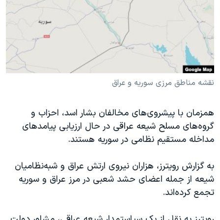
دنبال کنید
مستندها
فرهنگ و زندگی
حقوق شهروندی
انتخابات ریاست جمهوری آمریکا ۲۰۲۴
اقتصادی
حمله جمهوری اسلامی به اسرائیل
رمز مهسا
علم و فناوری
زبانهای مختلف
اسرائیل در جنگ
ورزش زنان در ایران
نقشه مناطق مرزی سوریه و عراق
گالری عکس
اعتراضات زن، زندگی، آزادی
همزمان با پیشروی‌های مخالفان بشار اسد، احزاب و
آرشیو پخش زنده
مجموعه مستندهای دادخواهی
گروه‌های مسلح شیعه عراقی در حال ارزیابی پیامدهای
تریبونال مردمی آبان ۹۸
مداخله مستقیم نظامی در سوریه هستند.
دادگاه حمید نوری
به گزارش رویترز، هزاران نیروی ارتش عراق و شبه‌نظامیان
چهل سال گروگان‌گیری
شیعه از جمله اعضای حشد شعبی در مرز عراق و سوریه
قانون شفافیت دارائی کادر رهبری ایران
تجمع کرده‌اند.
اعتراضات مردمی آبان ۹۸
رویترز به نقل از یک سیاستمدار شیعه عراقی، مشاور دولت