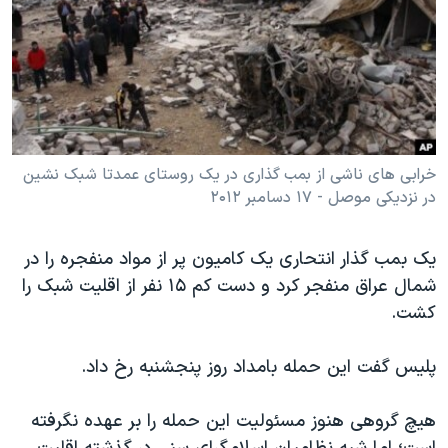
دنبال کنید
مستندها
فرهنگ و زندگی
حقوق شهروندی
انتخابات ریاست جمهوری آمریکا ۲۰۲۴
اقتصادی
حمله جمهوری اسلامی به اسرائیل
رمز مهسا
علم و فناوری
زبانهای مختلف
اسرائیل در جنگ
ورزش زنان در ایران
خرابی های ناشی از بمب گذاری در یک روستای عمدتا شبک نشین
در نزدیکی موصل - ۱۷ دسامبر ۲۰۱۲
گالری عکس
اعتراضات زن، زندگی، آزادی
آرشیو پخش زنده
مجموعه مستندهای دادخواهی
یک بمب گذار انتحاری یک کامیون پر از مواد منفجره را در
تریبونال مردمی آبان ۹۸
شمال عراق منفجر کرد و دست کم ۱۵ نفر از اقلیت شبک را
دادگاه حمید نوری
کشت.
چهل سال گروگان‌گیری
پلیس گفت این حمله بامداد روز پنجشنبه رخ داد.
قانون شفافیت دارائی کادر رهبری ایران
اعتراضات مردمی آبان ۹۸
هیچ گروهی هنوز مسئولیت این حمله را بر عهده نگرفته