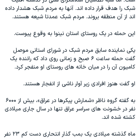
است؛ اما شبه نظامیان اسلامگرای سنی در گذشته اقلیت
اسرائیل در جنگ
شبک را هدف قرار داده اند. آنها به مردم شبک هشدار داده
نرگس محمدی برنده جایزه نوبل صلح
اند از آن منطقه بروند. مردم شبک عمدتا شیعه هستند.
همایش محافظه‌کاران آمریکا «سی‌پک»
این حمله در یک روستای استان نینوا به وقوع پیوست.
صفحه‌های ویژه
سفر پرزیدنت ترامپ به چین
یکی نماینده سابق مردم شبک در شورای استانی موصل
گفت حمله ساعت ۶ صبح و زمانی روی داد که راننده یک
کامیون آن را در میان خانه های روستای او منفجر کرد.
او گفت هنوز افرادی زیر آوار ناشی از انفجار هستند.
به گفته گروه ناظر «شمارش پیکرها در عراق»، بیش از ۶۰۰۰
نفر در خشونت های سراسر عراق تنها در سال جاری میلادی
کشته شده اند.
ماه گذشته میلادی یک بمب گذار انتحاری دست کم ۲۳ نفر