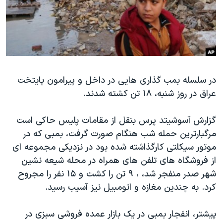
دنبال کنید
مستندها
فرهنگ و زندگی
حقوق شهروندی
انتخابات ریاست جمهوری آمریکا ۲۰۲۴
اقتصادی
حمله جمهوری اسلامی به اسرائیل
رمز مهسا
علم و فناوری
زبانهای مختلف
در سلسله بمب گذاری هایی در داخل و پیرامون پایتخت
اسرائیل در جنگ
ورزش زنان در ایران
عراق در روز شنبه، ۱۸ تن کشته شدند.
گالری عکس
اعتراضات زن، زندگی، آزادی
آرشیو پخش زنده
مجموعه مستندهای دادخواهی
گزارش آسوشیتد پرس بنقل از مقامات پلیس حاکی است
مرگبارترین حمله شب هنگام صورت گرفت، بمبی که در
تریبونال مردمی آبان ۹۸
موتور سیکلتی کارگذاشته شده بود در نزدیکی مجموعه ای
دادگاه حمید نوری
از فروشگاه های تلفن های همراه در محله شیعه نشین
چهل سال گروگان‌گیری
شهر صدر منفجر شد، ، ۹ تن را کشت و ۱۵ نفر را مجروح
کرد. به چندین مغازه و اتومبیل نیز آسیب رسید.
قانون شفافیت دارائی کادر رهبری ایران
اعتراضات مردمی آبان ۹۸
پیشتر، انفجار بمبی در یک بازار عمده فروشی سبزی در