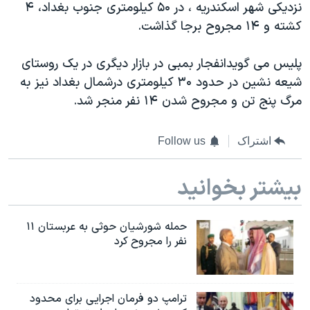
اسرائیل در جنگ
نزدیکی شهر اسکندریه ، در ۵۰ کیلومتری جنوب بغداد، ۴
کشته و ۱۴ مجروح برجا گذاشت.
نرگس محمدی برنده جایزه نوبل صلح
همایش محافظه‌کاران آمریکا «سی‌پک»
پلیس می گویدانفجار بمبی در بازار دیگری در یک روستای
صفحه‌های ویژه
شیعه نشین در حدود ۳۰ کیلومتری درشمال بغداد نیز به
مرگ پنج تن و مجروح شدن ۱۴ نفر منجر شد.
سفر پرزیدنت ترامپ به چین
اشتراک
Follow us
بیشتر بخوانید
حمله شورشیان حوثی به عربستان ۱۱
نفر را مجروح کرد
ترامپ دو فرمان اجرایی برای محدود