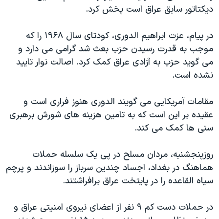
اسرائیل در جنگ
دیکتاتور سابق عراق است پخش کرد.
نرگس محمدی برنده جایزه نوبل صلح
در پیام، عزت ابراهیم الدوری، کودتای سال ۱۹۶۸ را که
همایش محافظه‌کاران آمریکا «سی‌پک»
موجب به قدرت رسیدن حزب بعث شد گرامی می دارد و
صفحه‌های ویژه
می گوید حزب به آزادی عراق کمک کرد. اصالت نوار تایید
سفر پرزیدنت ترامپ به چین
نشده است.
مقامات آمریکایی می گویند الدوری هنوز فراری است و
عقیده بر این است که به تامین هزینه های شورش برهبری
سنی ها کمک می کند.
روزپنجشنبه، مردان مسلح در پی یک سلسله حملات
هماهنگ در بغداد، اجساد چندین سرباز را سوزاندند و پرچم
سیاه القاعده را در پایتخت عراق برافراشتند.
در حملات دست کم ۹ نفر از اعضای نیروی امنیتی عراق و