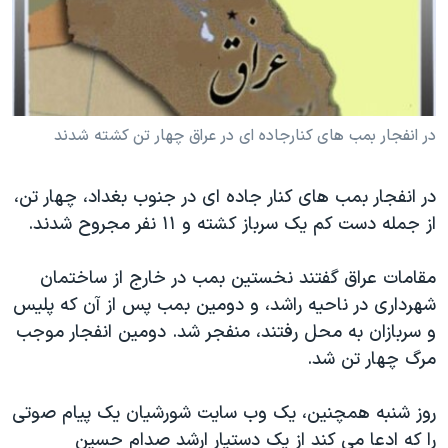
دنبال کنید
مستندها
فرهنگ و زندگی
حقوق شهروندی
انتخابات ریاست جمهوری آمریکا ۲۰۲۴
اقتصادی
حمله جمهوری اسلامی به اسرائیل
رمز مهسا
علم و فناوری
در انفجار بمب های کنارجاده ای در عراق چهار تن کشته شدند
زبانهای مختلف
اسرائیل در جنگ
ورزش زنان در ایران
در انفجار بمب های کنار جاده ای در جنوب بغداد، چهار تن،
گالری عکس
اعتراضات زن، زندگی، آزادی
از جمله دست کم یک سرباز کشته و ۱۱ نفر مجروح شدند.
آرشیو پخش زنده
مجموعه مستندهای دادخواهی
تریبونال مردمی آبان ۹۸
مقامات عراق گفتند نخستین بمب در خارج از ساختمان
شهرداری در ناحیه راشد، و دومین بمب پس از آن که پلیس
دادگاه حمید نوری
و سربازان به محل رفتند، منفجر شد. دومین انفجار موجب
چهل سال گروگان‌گیری
مرگ چهار تن شد.
قانون شفافیت دارائی کادر رهبری ایران
روز شنبه همچنین، یک وب سایت شورشیان یک پیام صوتی
اعتراضات مردمی آبان ۹۸
را که ادعا می کند از یک دستیار ارشد صدام حسین