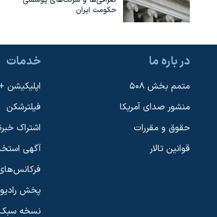
حکومت ایران
در باره ما
خدمات
متمم بخش ۵۰۸
اپلیکیشن +VOA
منشور صدای آمریکا
فیلترشکن
حقوق و مقررات
اشتراک خبرن
قوانین تالار
آگهی استخد
فرکانس‌های 
پخش رادیو
یادگیری زبان انگلیسی
نسخه سبک 