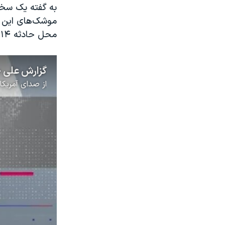
به گفته یک سخن
موشک‌های این ان
محل حادثه ۱۴ تن،‌که بیشترشان کودک بودند،‌ زخمی شدند.
از
صدای آمریکا