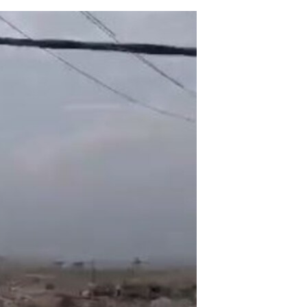
مستندها
فرهنگ و زندگی
حقوق شهروندی
انتخابات ریاست جمهوری آمریکا ۲۰۲۴
اقتصادی
حمله جمهوری اسلامی به اسرائیل
رمز مهسا
علم و فناوری
اسرائیل در جنگ
ورزش زنان در ایران
گالری عکس
اعتراضات زن، زندگی، آزادی
آرشیو پخش زنده
مجموعه مستندهای دادخواهی
تریبونال مردمی آبان ۹۸
دادگاه حمید نوری
چهل سال گروگان‌گیری
قانون شفافیت دارائی کادر رهبری ایران
اعتراضات مردمی آبان ۹۸
اسرائیل در جنگ