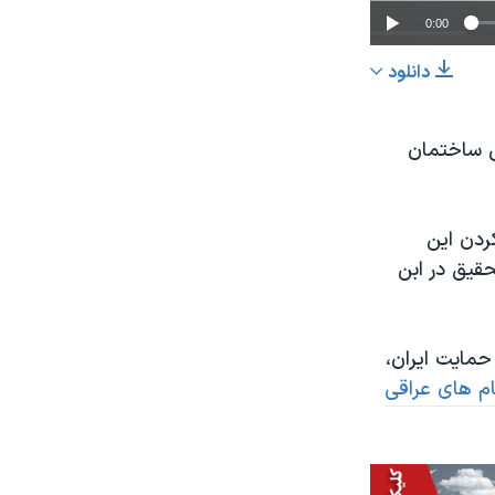
0:00
دانلود
اشتراک
ی ساختمان
ردن این
قیق در ابن
عرض
px
مایت ایران،
 مقام های عراقی