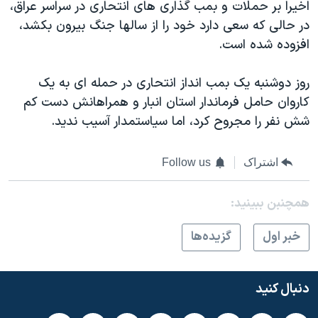
اسرائیل در جنگ
اخیرا بر حملات و بمب گذاری های انتحاری در سراسر عراق،
در حالی که سعی دارد خود را از سالها جنگ بیرون بکشد،
نرگس محمدی برنده جایزه نوبل صلح
افزوده شده است.
همایش محافظه‌کاران آمریکا «سی‌پک»
صفحه‌های ویژه
روز دوشنبه یک بمب انداز انتحاری در حمله ای به یک
کاروان حامل فرماندار استان انبار و همراهانش دست کم
سفر پرزیدنت ترامپ به چین
شش نفر را مجروح کرد، اما سیاستمدار آسیب ندید.
اشتراک
Follow us
همچنبن ببینید:
خبر اول
گزيده‌ها
دنبال کنید