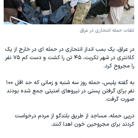
دنبال کنید
مستندها
فرهنگ و زندگی
حقوق شهروندی
انتخابات ریاست جمهوری آمریکا ۲۰۲۴
اقتصادی
حمله جمهوری اسلامی به اسرائیل
تلفات حمله انتحاری در عراق
رمز مهسا
علم و فناوری
زبانهای مختلف
در عراق، یک بمب انداز انتحاری در حمله ای در خارج از یک
اسرائیل در جنگ
ورزش زنان در ایران
کلانتری در شهر تکریت، ۴۵ تن را کشت و دست کم ۷۵ نفر
گالری عکس
اعتراضات زن، زندگی، آزادی
را مجروح کرد.
آرشیو پخش زنده
مجموعه مستندهای دادخواهی
به گفته پلیس، حمله روز سه شنبه و زمانی که حد اقل ۱۰۰
تریبونال مردمی آبان ۹۸
نفر برای گرفتن پستی در نیروهای امنیتی جمع شده بودند
دادگاه حمید نوری
صورت گرفت.
چهل سال گروگان‌گیری
درپی حمله، مساجد از طریق بلندگو از مردم درخواست
قانون شفافیت دارائی کادر رهبری ایران
کردند برای مجروحین خون اهدا کنند.
اعتراضات مردمی آبان ۹۸