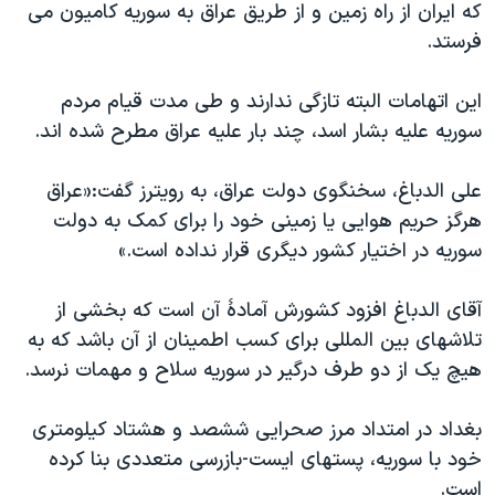
اسرائیل در جنگ
که ایران از راه زمین و از طریق عراق به سوریه کامیون می
فرستد.
نرگس محمدی برنده جایزه نوبل صلح
همایش محافظه‌کاران آمریکا «سی‌پک»
این اتهامات البته تازگی ندارند و طی مدت قیام مردم
صفحه‌های ویژه
سوریه علیه بشار اسد، چند بار علیه عراق مطرح شده اند.
سفر پرزیدنت ترامپ به چین
علی الدباغ، سخنگوی دولت عراق، به رویترز گفت:«عراق
هرگز حریم هوایی یا زمینی خود را برای کمک به دولت
سوریه در اختیار کشور دیگری قرار نداده است.»
آقای الدباغ افزود کشورش آمادۀ آن است که بخشی از
تلاشهای بین المللی برای کسب اطمینان از آن باشد که به
هیچ یک از دو طرف درگیر در سوریه سلاح و مهمات نرسد.
بغداد در امتداد مرز صحرایی ششصد و هشتاد کیلومتری
خود با سوریه، پستهای ایست-بازرسی متعددی بنا کرده
است.