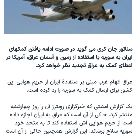
دنبال کنید
مستندها
فرهنگ و زندگی
حقوق شهروندی
انتخابات ریاست جمهوری آمریکا ۲۰۲۴
اقتصادی
حمله جمهوری اسلامی به اسرائیل
رمز مهسا
علم و فناوری
زبانهای مختلف
سناتور جان کری می گوید در صورت ادامه یافتن کمکهای
اسرائیل در جنگ
ورزش زنان در ایران
ایران به سوریه با استفاده از زمین و آسمان عراق، آمریکا در
گالری عکس
اعتراضات زن، زندگی، آزادی
اعطای کمک به عراق تجدید نظر خواهد کرد.
آرشیو پخش زنده
مجموعه مستندهای دادخواهی
عراق اتهام غرب مبنی بر استفادۀ ایران از حریم هوایی این
تریبونال مردمی آبان ۹۸
کشور برای ارسال کمک به سوریه را رد کرده است.
دادگاه حمید نوری
چهل سال گروگان‌گیری
یک گزارش امنیتی که خبرگزاری رویترز آن را روز چهارشنبه
منتشر کرد، حاکی از آن است که عراق به ایران اجازه داده
قانون شفافیت دارائی کادر رهبری ایران
است از حریم هوایی اش استفاده کند تا به متحد خود
اعتراضات مردمی آبان ۹۸
سوریه سلاح برساند. این گزارش همچنین حاکی از آن است