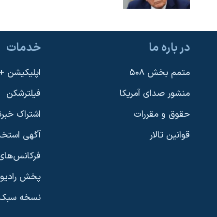
در باره ما
خدمات
متمم بخش ۵۰۸
اپلیکیشن +VOA
منشور صدای آمریکا
فیلترشکن
حقوق و مقررات
اشتراک خبرن
قوانین تالار
آگهی استخد
فرکانس‌های 
پخش رادیو
یادگیری زبان انگلیسی
نسخه سبک 