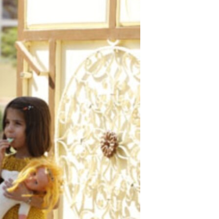
مستندها
فرهنگ و زندگی
حقوق شهروندی
انتخابات ریاست جمهوری آمریکا ۲۰۲۴
اقتصادی
حمله جمهوری اسلامی به اسرائیل
رمز مهسا
علم و فناوری
اسرائیل در جنگ
ورزش زنان در ایران
گالری عکس
اعتراضات زن، زندگی، آزادی
آرشیو پخش زنده
مجموعه مستندهای دادخواهی
تریبونال مردمی آبان ۹۸
دادگاه حمید نوری
چهل سال گروگان‌گیری
قانون شفافیت دارائی کادر رهبری ایران
اعتراضات مردمی آبان ۹۸
اسرائیل در جنگ