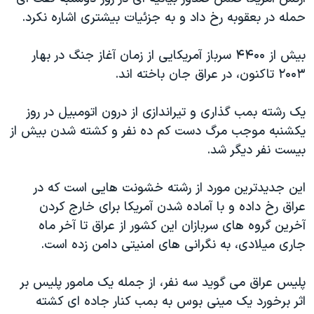
دنبال کنید
مستندها
فرهنگ و زندگی
حمله در بعقوبه رخ داد و به جزئیات بیشتری اشاره نکرد.
حقوق شهروندی
انتخابات ریاست جمهوری آمریکا ۲۰۲۴
بیش از ۴۴۰۰ سرباز آمریکایی از زمان آغاز جنگ در بهار
اقتصادی
حمله جمهوری اسلامی به اسرائیل
۲۰۰۳ تاکنون، در عراق جان باخته اند.
رمز مهسا
علم و فناوری
زبانهای مختلف
یک رشته بمب گذاری و تیراندازی از درون اتومبیل در روز
اسرائیل در جنگ
ورزش زنان در ایران
یکشنبه موجب مرگ دست کم ده نفر و کشته شدن بیش از
گالری عکس
اعتراضات زن، زندگی، آزادی
بیست نفر دیگر شد.
آرشیو پخش زنده
مجموعه مستندهای دادخواهی
این جدیدترین مورد از رشته خشونت هایی است که در
تریبونال مردمی آبان ۹۸
عراق رخ داده و با آماده شدن آمریکا برای خارج کردن
دادگاه حمید نوری
آخرین گروه های سربازان این کشور از عراق تا آخر ماه
چهل سال گروگان‌گیری
جاری میلادی، به نگرانی های امنیتی دامن زده است.
قانون شفافیت دارائی کادر رهبری ایران
پلیس عراق می گوید سه نفر، از جمله یک مامور پلیس بر
اعتراضات مردمی آبان ۹۸
اثر برخورد یک مینی بوس به بمب کنار جاده ای کشته