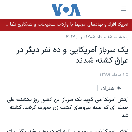
ینکهای
ابل
سترسی
آمریکا افراد و نهادهای مرتبط با واردات تسلیحات و همکاری نظامی کوبا را تحریم کرد
خانه
هش
پنجشنبه ۱۵ مرداد ۱۴۰۵ ایران ۲۱:۱۲
نسخه سبک وب‌سایت
ه
یک سرباز آمریکایی و ده نفر دیگر در
حتوای
موضوع ها
عراق کشته شدند
صلی
برنامه های تلویزیونی
ایران
هش
جدول برنامه ها
ه
۲۵ مرداد ۱۳۸۹
آمریکا
فحه
صفحه‌های ویژه
جهان
اشتراک
صلی
فرکانس‌های صدای آمریکا
ورزشی
جام جهانی ۲۰۲۶
هش
ارتش آمریکا می گوید یک سرباز این کشور روز یکشنبه طی
پخش رادیویی
ه
گزیده‌ها
عملیات خشم حماسی
حمله ای که علیه نیروهای گشت زن صورت گرفت، کشته
ستجو
شد.
۲۵۰سالگی آمریکا
ویژه برنامه‌ها
یادگیری زبان انگلیسی
ویدیوها
بایگانی برنامه‌های تلویزیونی
ارتش آمریکا ضمن صدور بیانیه ای در روز دوشنبه گفت ای