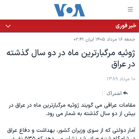
ینکهای
ابل
سترسی
خبر فوری
خانه
هش
جمعه ۱۶ مرداد ۱۴۰۵ ایران ۰۲:۴۱
نسخه سبک وب‌سایت
ه
ژوئیه مرگبارترین ماه در دو سال گذشته
حتوای
موضوع ها
در عراق
صلی
برنامه های تلویزیونی
ایران
هش
جدول برنامه ها
ه
۱۰ مرداد ۱۳۸۹
آمریکا
فحه
صفحه‌های ویژه
جهان
اشتراک
صلی
فرکانس‌های صدای آمریکا
ورزشی
جام جهانی ۲۰۲۶
هش
مقامات عراقی می گویند ژوئیه مرگبارترین ماه در عراق در
پخش رادیویی
ه
گزیده‌ها
عملیات خشم حماسی
بیش از دو سال گذشته به شمار می رود.
ستجو
۲۵۰سالگی آمریکا
ویژه برنامه‌ها
یادگیری زبان انگلیسی
آمار دولتی که از سوی وزیران کشور، بهداشت و دفاع عراق
ویدیوها
بایگانی برنامه‌های تلویزیونی
در شامگاه شنبه صادر شد نشان می دهد که ۵۳۵ نفر در