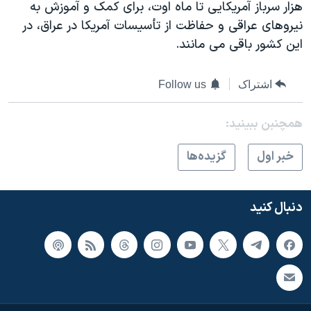
اسرائیل در جنگ
هزار سرباز آمریکایی تا ماه اوت، برای کمک و آموزش به
نیروهای عراقی و حفاظت از تأسیسات آمریکا در عراق، در
نرگس محمدی برنده جایزه نوبل صلح
این کشور باقی می مانند.
همایش محافظه‌کاران آمریکا «سی‌پک»
صفحه‌های ویژه
اشتراک
Follow us
سفر پرزیدنت ترامپ به چین
همچنبن ببینید:
خبر اول
گزيده‌ها
دنبال کنید