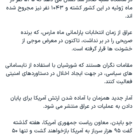
دنبال کنید
مستندها
فرهنگ و زندگی
ماه ژوئیه در این کشور کشته و ۱۰۴۳ نفر نیز مجروح شده
اند.
حقوق شهروندی
انتخابات ریاست جمهوری آمریکا ۲۰۲۴
اقتصادی
حمله جمهوری اسلامی به اسرائیل
عراق از زمان انتخابات پارلمانی ماه مارس، که برنده
رمز مهسا
علم و فناوری
صریحی را در بر نداشت، تاکنون در معرض موجی از
زبانهای مختلف
خشونت ها قرار گرفته است.
اسرائیل در جنگ
ورزش زنان در ایران
گالری عکس
اعتراضات زن، زندگی، آزادی
مقامات نگران هستند که شورشیان با استفاده از نابسامانی
آرشیو پخش زنده
مجموعه مستندهای دادخواهی
های سیاسی، در جهت ایجاد اخلال در دستاوردهای امنیتی
فعالیت کنند.
تریبونال مردمی آبان ۹۸
دادگاه حمید نوری
آمار جدید همزمان با آماده شدن ارتش آمریکا برای پایان
چهل سال گروگان‌گیری
دادن به عملیات در عراق منتشر می شود.
قانون شفافیت دارائی کادر رهبری ایران
جو بایدن، معاون ریاست جمهوری آمریکا، هفته گذشته
اعتراضات مردمی آبان ۹۸
گفت ۹۵ هزار سرباز به آمریکا بازخواهند گشت و تنها ۵۰