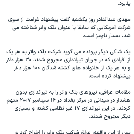
پذیرد.
دنبال کنید
مستندها
فرهنگ و زندگی
حقوق شهروندی
انتخابات ریاست جمهوری آمریکا ۲۰۲۴
مهدی عبدالقادر روز یکشنبه گفت پیشنهاد غرامت از سوی
شرکت آمریکایی که سابقا با عنوان بلک واتر شناخته می
اقتصادی
حمله جمهوری اسلامی به اسرائیل
شد، بسیار ناچیز است.
رمز مهسا
علم و فناوری
زبانهای مختلف
اسرائیل در جنگ
ورزش زنان در ایران
یک شاکی دیگر پرونده می گوید شرکت بلک واتر به هر یک
از افرادی که در جریان تیراندازی مجروح شدند ۳۰ هزار دلار
گالری عکس
اعتراضات زن، زندگی، آزادی
و به هر یک از خانواده های کشته شدگان ۱۰۰ هزار دلار
آرشیو پخش زنده
مجموعه مستندهای دادخواهی
پیشنهاد کرده است.
تریبونال مردمی آبان ۹۸
مقامات عراقی، نیروهای بلک واتر را به تیراندازی بدون
دادگاه حمید نوری
هشدار در میدانی در مرکز بغداد در ۱۶ سپتامبر ۲۰۰۷ متهم
چهل سال گروگان‌گیری
کردند. در این تیراندازی ۱۷ غیر نظامی کشته و بسیاری
قانون شفافیت دارائی کادر رهبری ایران
دیگر مجروح شدند.
اعتراضات مردمی آبان ۹۸
پس از این واقعه، عراق شرکت بلک واتر را اخراج کرد و