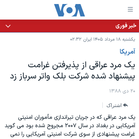
ینکهای
ابل
سترسی
خبر فوری
خانه
هش
یکشنبه ۱۸ مرداد ۱۴۰۵ ایران ۰۲:۳۲
نسخه سبک وب‌سایت
ه
آمريکا
حتوای
موضوع ها
صلی
یک مرد عراقی از پذیرفتن غرامت
برنامه های تلویزیونی
ایران
هش
پیشنهاد شده شرکت بلک واتر سرباز زد
جدول برنامه ها
ه
آمریکا
فحه
صفحه‌های ویژه
جهان
۲۰ دی ۱۳۸۸
صلی
فرکانس‌های صدای آمریکا
ورزشی
جام جهانی ۲۰۲۶
هش
اشتراک
پخش رادیویی
ه
گزیده‌ها
عملیات خشم حماسی
یک مرد عراقی که در جریان تیراندازی مأموران امنیتی
ستجو
۲۵۰سالگی آمریکا
ویژه برنامه‌ها
آمریکایی در بغداد در سال ۲۰۰۷ مجروح شده بود می گوید
یادگیری زبان انگلیسی
غرامت پیشنهادی از سوی شرکت امنیتی آمریکایی را نمی
ویدیوها
بایگانی برنامه‌های تلویزیونی