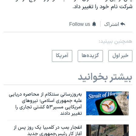
اسرائیل در جنگ
شرکت نام خود را تغییر داد.
نرگس محمدی برنده جایزه نوبل صلح
همایش محافظه‌کاران آمریکا «سی‌پک»
اشتراک
Follow us
صفحه‌های ویژه
همچنبن ببینید:
سفر پرزیدنت ترامپ به چین
خبر اول
گزيده‌ها
آمريکا
بیشتر بخوانید
به‌روزرسانی سنتکام از محاصره دریایی
علیه جمهوری اسلامی؛ نیروهای
آمریکایی مسیر۵۳ کشتی تجاری را
تغییر دادند
انفجار بمب‌‌ در کلمبیا یک روز پس از
آغاز کار رئیس‌جمهوری جدید