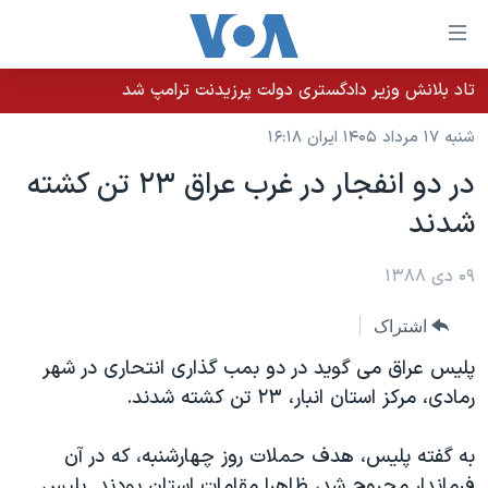
ینکهای
ابل
سترسی
تاد بلانش وزیر دادگستری دولت پرزیدنت ترامپ شد
خانه
هش
شنبه ۱۷ مرداد ۱۴۰۵ ایران ۱۶:۱۸
نسخه سبک وب‌سایت
ه
در دو انفجار در غرب عراق ۲۳ تن کشته
حتوای
موضوع ها
شدند
صلی
برنامه های تلویزیونی
ایران
هش
جدول برنامه ها
ه
۰۹ دی ۱۳۸۸
آمریکا
فحه
صفحه‌های ویژه
جهان
اشتراک
صلی
فرکانس‌های صدای آمریکا
ورزشی
جام جهانی ۲۰۲۶
هش
پلیس عراق می گوید در دو بمب گذاری انتحاری در شهر
پخش رادیویی
ه
گزیده‌ها
عملیات خشم حماسی
رمادی، مرکز استان انبار، ۲۳ تن کشته شدند.
ستجو
۲۵۰سالگی آمریکا
ویژه برنامه‌ها
یادگیری زبان انگلیسی
به گفته پلیس، هدف حملات روز چهارشنبه، که در آن
ویدیوها
بایگانی برنامه‌های تلویزیونی
فرماندار مجروح شد، ظاهرا مقامات استان بودند. پلیس