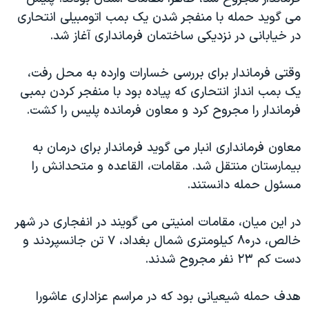
دنبال کنید
مستندها
فرهنگ و زندگی
می گوید حمله با منفجر شدن یک بمب اتومبیلی انتحاری
در خیابانی در نزدیکی ساختمان فرمانداری آغاز شد.
حقوق شهروندی
انتخابات ریاست جمهوری آمریکا ۲۰۲۴
اقتصادی
حمله جمهوری اسلامی به اسرائیل
وقتی فرماندار برای بررسی خسارات وارده به محل رفت،
رمز مهسا
علم و فناوری
یک بمب انداز انتحاری که پیاده بود با منفجر کردن بمبی
زبانهای مختلف
فرماندار را مجروح کرد و معاون فرمانده پلیس را کشت.
اسرائیل در جنگ
ورزش زنان در ایران
گالری عکس
اعتراضات زن، زندگی، آزادی
معاون فرمانداری انبار می گوید فرماندار برای درمان به
آرشیو پخش زنده
مجموعه مستندهای دادخواهی
بیمارستان منتقل شد. مقامات، القاعده و متحدانش را
مسئول حمله دانستند.
تریبونال مردمی آبان ۹۸
دادگاه حمید نوری
در این میان، مقامات امنیتی می گویند در انفجاری در شهر
چهل سال گروگان‌گیری
خالص، در۸۰ کیلومتری شمال بغداد، ۷ تن جانسپردند و
دست کم ۲۳ نفر مجروح شدند.
قانون شفافیت دارائی کادر رهبری ایران
اعتراضات مردمی آبان ۹۸
هدف حمله شیعیانی بود که در مراسم عزاداری عاشورا