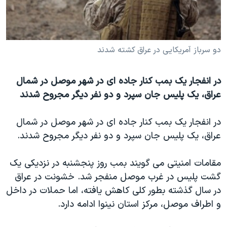
دنبال کنید
مستندها
فرهنگ و زندگی
حقوق شهروندی
انتخابات ریاست جمهوری آمریکا ۲۰۲۴
اقتصادی
حمله جمهوری اسلامی به اسرائیل
دو سرباز آمریکایی در عراق کشته شدند
رمز مهسا
علم و فناوری
زبانهای مختلف
در انفجار یک بمب کنار جاده ای در شهر موصل در شمال
اسرائیل در جنگ
ورزش زنان در ایران
عراق، یک پلیس جان سپرد و دو نفر دیگر مجروح شدند
گالری عکس
اعتراضات زن، زندگی، آزادی
آرشیو پخش زنده
مجموعه مستندهای دادخواهی
در انفجار یک بمب کنار جاده ای در شهر موصل در شمال
عراق، یک پلیس جان سپرد و دو نفر دیگر مجروح شدند.
تریبونال مردمی آبان ۹۸
دادگاه حمید نوری
مقامات امنیتی می گویند بمب روز پنجشنبه در نزدیکی یک
چهل سال گروگان‌گیری
گشت پلیس در غرب موصل منفجر شد. خشونت در عراق
در سال گذشته بطور کلی کاهش یافته، اما حملات در داخل
قانون شفافیت دارائی کادر رهبری ایران
و اطراف موصل، مرکز استان نینوا ادامه دارد.
اعتراضات مردمی آبان ۹۸