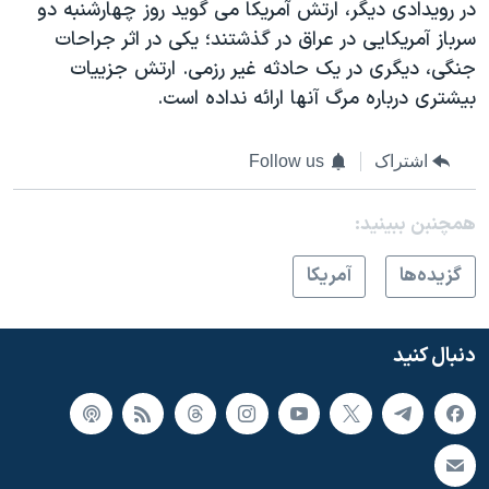
اسرائیل در جنگ
در رویدادی دیگر، ارتش آمریکا می گوید روز چهارشنبه دو
سرباز آمریکایی در عراق در گذشتند؛ یکی در اثر جراحات
نرگس محمدی برنده جایزه نوبل صلح
جنگی، دیگری در یک حادثه غیر رزمی. ارتش جزییات
همایش محافظه‌کاران آمریکا «سی‌پک»
بیشتری درباره مرگ آنها ارائه نداده است.
صفحه‌های ویژه
سفر پرزیدنت ترامپ به چین
اشتراک
Follow us
همچنبن ببینید:
گزيده‌ها
آمريکا
دنبال کنید