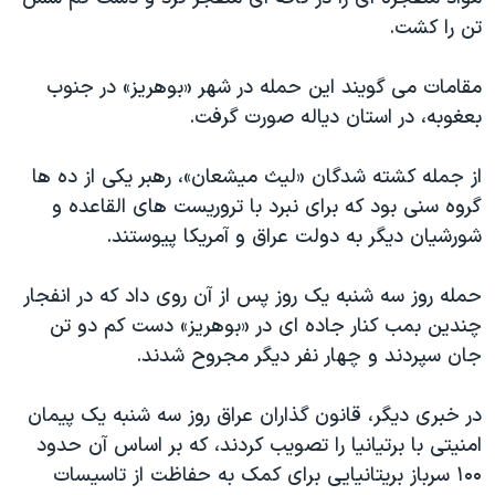
دنبال کنید
مستندها
فرهنگ و زندگی
تن را کشت.
حقوق شهروندی
انتخابات ریاست جمهوری آمریکا ۲۰۲۴
مقامات می گویند این حمله در شهر «بوهریز» در جنوب
اقتصادی
حمله جمهوری اسلامی به اسرائیل
بعغوبه، در استان دیاله صورت گرفت.
رمز مهسا
علم و فناوری
زبانهای مختلف
از جمله کشته شدگان «لیث میشعان»، رهبر یکی از ده ها
اسرائیل در جنگ
ورزش زنان در ایران
گروه سنی بود که برای نبرد با تروریست های القاعده و
گالری عکس
اعتراضات زن، زندگی، آزادی
شورشیان دیگر به دولت عراق و آمریکا پیوستند.
آرشیو پخش زنده
مجموعه مستندهای دادخواهی
حمله روز سه شنبه یک روز پس از آن روی داد که در انفجار
تریبونال مردمی آبان ۹۸
چندین بمب کنار جاده ای در «بوهریز» دست کم دو تن
دادگاه حمید نوری
جان سپردند و چهار نفر دیگر مجروح شدند.
چهل سال گروگان‌گیری
در خبری دیگر، قانون گذاران عراق روز سه شنبه یک پیمان
قانون شفافیت دارائی کادر رهبری ایران
امنیتی با برتیانیا را تصویب کردند، که بر اساس آن حدود
اعتراضات مردمی آبان ۹۸
۱۰۰ سرباز بریتانیایی برای کمک به حفاظت از تاسیسات