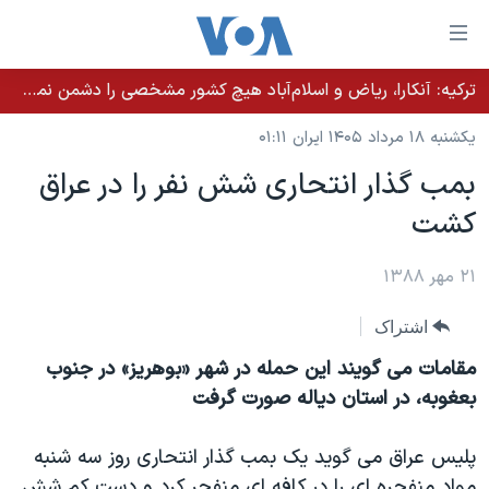
ینکهای
ابل
سترسی
ترکیه: آنکارا، ریاض و اسلام‌آباد هیچ کشور مشخصی را دشمن نمی‌دانند مگر اینکه آن کشور اقدام خصمانه‌ای انجام دهد
خانه
هش
یکشنبه ۱۸ مرداد ۱۴۰۵ ایران ۰۱:۱۱
نسخه سبک وب‌سایت
ه
بمب گذار انتحاری شش نفر را در عراق
حتوای
موضوع ها
کشت
صلی
برنامه های تلویزیونی
ایران
هش
جدول برنامه ها
ه
۲۱ مهر ۱۳۸۸
آمریکا
فحه
صفحه‌های ویژه
جهان
اشتراک
صلی
فرکانس‌های صدای آمریکا
ورزشی
جام جهانی ۲۰۲۶
هش
مقامات می گویند این حمله در شهر «بوهریز» در جنوب
پخش رادیویی
ه
گزیده‌ها
عملیات خشم حماسی
بعغوبه، در استان دیاله صورت گرفت
ستجو
۲۵۰سالگی آمریکا
ویژه برنامه‌ها
یادگیری زبان انگلیسی
پلیس عراق می گوید یک بمب گذار انتحاری روز سه شنبه
ویدیوها
بایگانی برنامه‌های تلویزیونی
مواد منفجره ای را در کافه ای منفجر کرد و دست کم شش