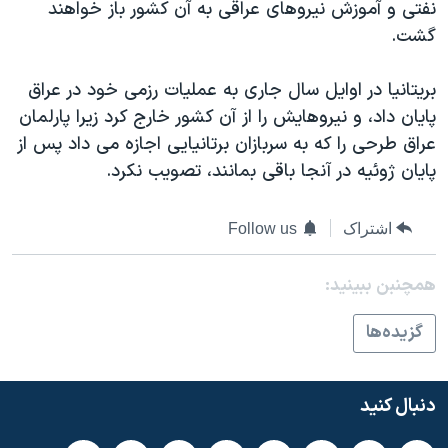
اسرائیل در جنگ
نفتی و آموزش نیروهای عراقی به آن کشور باز خواهند
گشت.
نرگس محمدی برنده جایزه نوبل صلح
همایش محافظه‌کاران آمریکا «سی‌پک»
بریتانیا در اوایل سال جاری به عملیات رزمی خود در عراق
صفحه‌های ویژه
پایان داد، و نیروهایش را از آن کشور خارج کرد زیرا پارلمان
عراق طرحی را که به سربازان برتانیایی اجازه می داد پس از
سفر پرزیدنت ترامپ به چین
پایان ژوئیه در آنجا باقی بمانند، تصویب نکرد.
اشتراک
Follow us
همچنبن ببینید:
گزيده‌ها
دنبال کنید