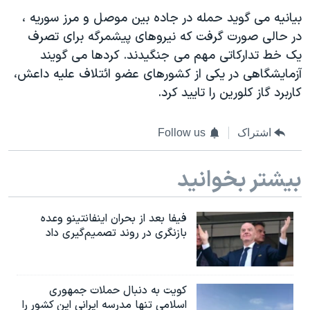
اسرائیل در جنگ
بیانیه می گوید حمله در جاده بین موصل و مرز سوریه ،
نرگس محمدی برنده جایزه نوبل صلح
در حالی صورت گرفت که نیروهای پیشمرگه برای تصرف
همایش محافظه‌کاران آمریکا «سی‌پک»
یک خط تدارکاتی مهم می جنگیدند. کردها می گویند
آزمایشگاهی در یکی از کشورهای عضو ائتلاف علیه داعش،
صفحه‌های ویژه
کاربرد گاز کلورین را تایید کرد.
سفر پرزیدنت ترامپ به چین
اشتراک
Follow us
بیشتر بخوانید
فیفا بعد از بحران اینفانتینو وعده
بازنگری در روند تصمیم‌گیری داد
کویت به دنبال حملات جمهوری
اسلامی تنها مدرسه ایرانی این کشور را