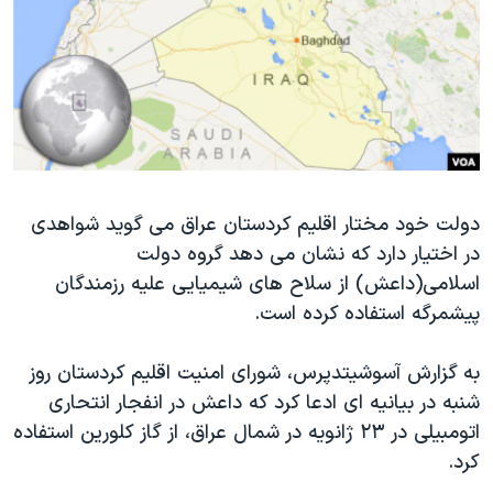
دنبال کنید
مستندها
فرهنگ و زندگی
حقوق شهروندی
انتخابات ریاست جمهوری آمریکا ۲۰۲۴
اقتصادی
حمله جمهوری اسلامی به اسرائیل
رمز مهسا
علم و فناوری
زبانهای مختلف
اسرائیل در جنگ
ورزش زنان در ایران
گالری عکس
اعتراضات زن، زندگی، آزادی
دولت خود مختار اقلیم کردستان عراق می گوید شواهدی
در اختیار دارد که نشان می دهد گروه دولت
آرشیو پخش زنده
مجموعه مستندهای دادخواهی
اسلامی(داعش) از سلاح های شیمیایی علیه رزمندگان
تریبونال مردمی آبان ۹۸
پیشمرگه استفاده کرده است.
دادگاه حمید نوری
به گزارش آسوشیتدپرس، شورای امنیت اقلیم کردستان روز
چهل سال گروگان‌گیری
شنبه در بیانیه ای ادعا کرد که داعش در انفجار انتحاری
قانون شفافیت دارائی کادر رهبری ایران
اتومبیلی در ۲۳ ژانویه در شمال عراق، از گاز کلورین استفاده
اعتراضات مردمی آبان ۹۸
کرد.