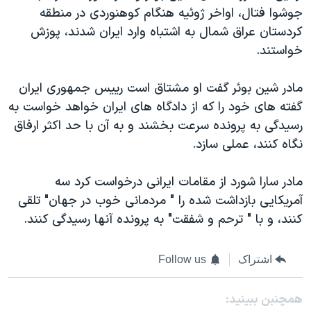
اسرائیل در جنگ
جوشوا فتال، اواخر ژوئیه هنگام کوهنوردی در منطقه
نرگس محمدی برنده جایزه نوبل صلح
کردستان عراق شمال به اشتباه وارد ایران شدند، پوزش
خواستند.
همایش محافظه‌کاران آمریکا «سی‌پک»
صفحه‌های ویژه
مادر شین بوئر گفت او مشتاق است رییس جمهوری ایران
سفر پرزیدنت ترامپ به چین
گفته های خود را که از دادگاه های ایران خواهد خواست به
رسیدگی به پرونده سرعت بخشند و به آن با حد اکثر ارفاق
نگاه کنند، عملی سازد.
مادر سارا شورد از مقامات ایرانی درخواست کرد سه
آمریکایی بازداشت شده را " مردمانی خوب در جهان" تلقی
کنند، و با " ترحم و شفقت" به پرونده آنها رسیدگی کنند.
اشتراک
Follow us
همچنبن ببینید: