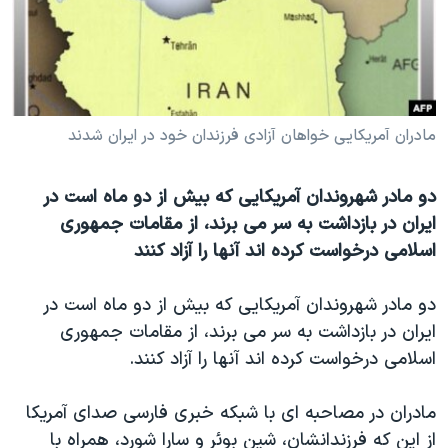
دنبال کنید
مستندها
فرهنگ و زندگی
حقوق شهروندی
انتخابات ریاست جمهوری آمریکا ۲۰۲۴
اقتصادی
حمله جمهوری اسلامی به اسرائیل
رمز مهسا
علم و فناوری
مادران آمریکایی خواهان آزادی فرزندان خود در ایران شدند
زبانهای مختلف
اسرائیل در جنگ
ورزش زنان در ایران
دو مادر شهروندان آمریکایی که بیش از دو ماه است در
گالری عکس
اعتراضات زن، زندگی، آزادی
ایران در بازداشت به سر می برند، از مقامات جمهوری
آرشیو پخش زنده
مجموعه مستندهای دادخواهی
اسلامی درخواست کرده اند آنها را آزاد کنند
تریبونال مردمی آبان ۹۸
دو مادر شهروندان آمریکایی که بیش از دو ماه است در
دادگاه حمید نوری
ایران در بازداشت به سر می برند، از مقامات جمهوری
چهل سال گروگان‌گیری
اسلامی درخواست کرده اند آنها را آزاد کنند.
قانون شفافیت دارائی کادر رهبری ایران
مادران در مصاحبه ای با شبکه خبری فارسی صدای آمریکا
اعتراضات مردمی آبان ۹۸
از این که فرزندانشان، شین بوئر و سارا شورد، همراه با