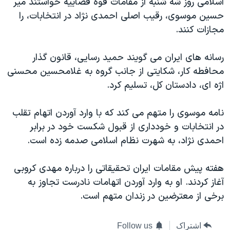
اسلامی روز شه شنبه از مقامات قوه قضاییه خواستند میر
اسرائیل در جنگ
حسین موسوی، رقیب اصلی احمدی نژاد در انتخابات، را
نرگس محمدی برنده جایزه نوبل صلح
مجازات کنند.
همایش محافظه‌کاران آمریکا «سی‌پک»
رسانه های ایران می گویند حمید رسایی، قانون گذار
صفحه‌های ویژه
محافطه کار، شکایتی از جانب گروه به غلامحسین محسنی
سفر پرزیدنت ترامپ به چین
اژه ای، دادستان کل، تسلیم کرد.
نامه موسوی را متهم می کند که با وارد آوردن اتهام تقلب
در انتخابات و خودداری از قبول شکست خود در برابر
احمدی نژاد، به شهرت نظام اسلامی صدمه زده است.
هفته پیش مقامات ایران تحقیقاتی را درباره مهدی کروبی
آغاز کردند. او به وارد آوردن اتهامات نادرست تجاوز به
برخی از معترضین در زندان متهم است.
اشتراک
Follow us