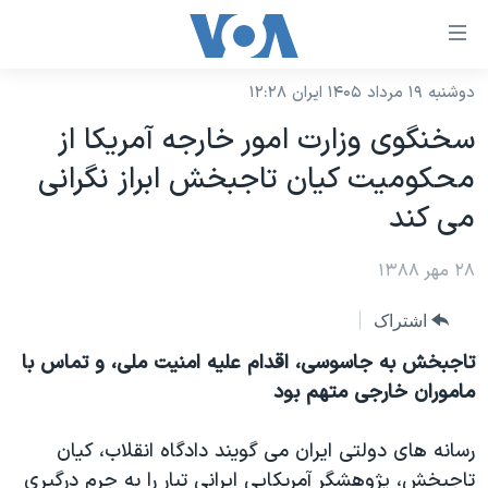
ینکهای
ابل
سترسی
دوشنبه ۱۹ مرداد ۱۴۰۵ ایران ۱۲:۲۸
خانه
هش
سخنگوی وزارت امور خارجه آمریکا از
نسخه سبک وب‌سایت
ه
محکومیت کیان تاجبخش ابراز نگرانی
حتوای
موضوع ها
می کند
صلی
برنامه های تلویزیونی
ایران
هش
۲۸ مهر ۱۳۸۸
جدول برنامه ها
ه
آمریکا
فحه
صفحه‌های ویژه
جهان
اشتراک
صلی
فرکانس‌های صدای آمریکا
ورزشی
جام جهانی ۲۰۲۶
تاجبخش به جاسوسی، اقدام علیه امنیت ملی، و تماس با
هش
پخش رادیویی
ماموران خارجی متهم بود
ه
گزیده‌ها
عملیات خشم حماسی
ستجو
۲۵۰سالگی آمریکا
ویژه برنامه‌ها
یادگیری زبان انگلیسی
رسانه های دولتی ایران می گویند دادگاه انقلاب، کیان
ویدیوها
بایگانی برنامه‌های تلویزیونی
تاجبخش، پژوهشگر آمریکایی ایرانی تبار را به جرم درگیری