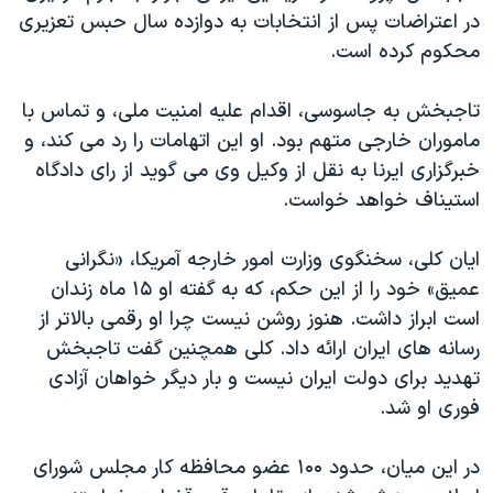
در اعتراضات پس از انتخابات به دوازده سال حبس تعزیری
دنبال کنید
مستندها
فرهنگ و زندگی
محکوم کرده است.
حقوق شهروندی
انتخابات ریاست جمهوری آمریکا ۲۰۲۴
اقتصادی
حمله جمهوری اسلامی به اسرائیل
تاجبخش به جاسوسی، اقدام علیه امنیت ملی، و تماس با
ماموران خارجی متهم بود. او این اتهامات را رد می کند، و
رمز مهسا
علم و فناوری
زبانهای مختلف
خبرگزاری ایرنا به نقل از وکیل وی می گوید از رای دادگاه
اسرائیل در جنگ
ورزش زنان در ایران
استیناف خواهد خواست.
گالری عکس
اعتراضات زن، زندگی، آزادی
ایان کلی، سخنگوی وزارت امور خارجه آمریکا، «نگرانی
آرشیو پخش زنده
مجموعه مستندهای دادخواهی
عمیق» خود را از این حکم، که به گفته او ۱۵ ماه زندان
تریبونال مردمی آبان ۹۸
است ابراز داشت. هنوز روشن نیست چرا او رقمی بالاتر از
دادگاه حمید نوری
رسانه های ایران ارائه داد. کلی همچنین گفت تاجبخش
تهدید برای دولت ایران نیست و بار دیگر خواهان آزادی
چهل سال گروگان‌گیری
فوری او شد.
قانون شفافیت دارائی کادر رهبری ایران
اعتراضات مردمی آبان ۹۸
در این میان، حدود ۱۰۰ عضو محافظه کار مجلس شورای