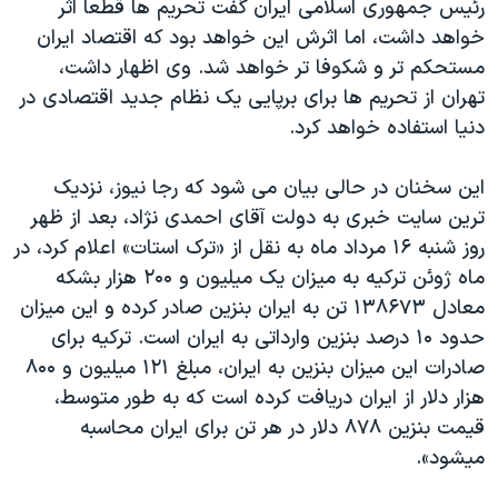
رئیس جمهوری اسلامی ایران گفت تحریم ها قطعا اثر
اسرائیل در جنگ
خواهد داشت، اما اثرش این خواهد بود که اقتصاد ایران
نرگس محمدی برنده جایزه نوبل صلح
مستحکم تر و شکوفا تر خواهد شد. وی اظهار داشت،
همایش محافظه‌کاران آمریکا «سی‌پک»
تهران از تحریم ها برای برپایی یک نظام جدید اقتصادی در
دنیا استفاده خواهد کرد.
صفحه‌های ویژه
سفر پرزیدنت ترامپ به چین
این سخنان در حالی بیان می شود که رجا نیوز، نزدیک
ترین سایت خبری به دولت آقای احمدی نژاد، بعد از ظهر
روز شنبه ۱۶ مرداد ماه به نقل از «ترک استات» اعلام کرد، در
ماه ژوئن ترکیه به میزان يک میلیون و ۲۰۰ هزار بشکه
معادل ۱۳۸۶۷۳ تن به ایران بنزین صادر کرده و این میزان
حدود ۱۰ درصد بنزین وارداتی به ایران است. ترکیه برای
صادرات این میزان بنزین به ایران، مبلغ ۱۲۱ میلیون و ۸۰۰
هزار دلار از ایران دریافت کرده است که به طور متوسط،
قیمت بنزین ۸۷۸ دلار در هر تن برای ایران محاسبه
میشود».