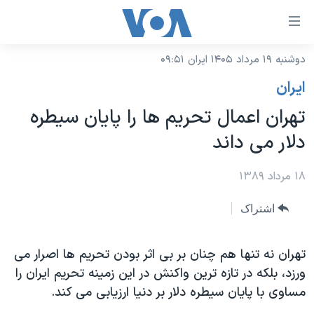
ینکهای
ابل
سترسی
دوشنبه ۱۹ مرداد ۱۴۰۵ ایران ۰۹:۵۱
خانه
هش
ايران
نسخه سبک وب‌سایت
ه
تهران اعمال تحریم ها را پایان سیطره
حتوای
موضوع ها
دلار می داند
صلی
برنامه های تلویزیونی
ایران
هش
جدول برنامه ها
۱۸ مرداد ۱۳۸۹
ه
آمریکا
فحه
صفحه‌های ویژه
جهان
اشتراک
صلی
فرکانس‌های صدای آمریکا
ورزشی
جام جهانی ۲۰۲۶
هش
پخش رادیویی
تهران نه تنها هم چنان بر بی اثر بودن تحریم ها اصرار می
ه
گزیده‌ها
عملیات خشم حماسی
ورزد، بلکه در تازه ترین واکنش در این زمینه تحریم ایران را
ستجو
۲۵۰سالگی آمریکا
ویژه برنامه‌ها
یادگیری زبان انگلیسی
مساوی با پایان سیطره دلار بر دنیا ارزيابی می کند.
ویدیوها
بایگانی برنامه‌های تلویزیونی