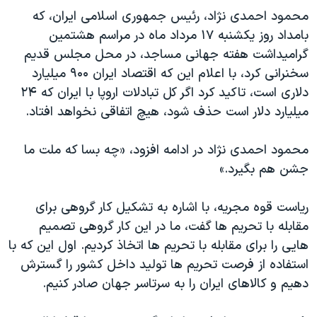
دنبال کنید
محمود احمدی نژاد، رئیس جمهوری اسلامی ایران، که
مستندها
فرهنگ و زندگی
بامداد روز یکشنبه ۱۷ مرداد ماه در مراسم هشتمین
حقوق شهروندی
انتخابات ریاست جمهوری آمریکا ۲۰۲۴
گرامیداشت هفته جهانی مساجد، در محل مجلس قدیم
اقتصادی
حمله جمهوری اسلامی به اسرائیل
سخنرانی کرد، با اعلام این که اقتصاد ایران ۹۰۰ میلیارد
دلاری است، تاکید کرد اگر کل تبادلات اروپا با ایران که ۲۴
رمز مهسا
علم و فناوری
زبانهای مختلف
میلیارد دلار است حذف شود، هیچ اتفاقی نخواهد افتاد.
اسرائیل در جنگ
ورزش زنان در ایران
گالری عکس
اعتراضات زن، زندگی، آزادی
محمود احمدی نژاد در ادامه افزود، «چه بسا که ملت ما
جشن هم بگیرد.»
آرشیو پخش زنده
مجموعه مستندهای دادخواهی
تریبونال مردمی آبان ۹۸
ریاست قوه مجریه، با اشاره به تشکیل کار گروهی برای
دادگاه حمید نوری
مقابله با تحریم ها گفت، ما در این کار گروهی تصمیم
هایی را برای مقابله با تحریم ها اتخاذ کردیم. اول این که با
چهل سال گروگان‌گیری
استفاده از فرصت تحریم ها تولید داخل کشور را گسترش
قانون شفافیت دارائی کادر رهبری ایران
دهیم و کالاهای ایران را به سرتاسر جهان صادر کنیم.
اعتراضات مردمی آبان ۹۸