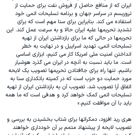
اسرائیل در جنگ
ایران که از منافع حاصل از فروش نفت برای حمایت از
نرگس محمدی برنده جایزه نوبل صلح
تروریسم در سراسر جهان و برنامه تسلیحات اتمی خود
استفاده می کند. بنابراین برای سنا مهم است که برای
همایش محافظه‌کاران آمریکا «سی‌پک»
تشدید تحریمها علیه ایران حالا و به سرعت عمل کند. این
صفحه‌های ویژه
تحریمها در حالی که ما برای بازداشتن ایران از تهیه
سفر پرزیدنت ترامپ به چین
تسلیحات اتمی، تهدید اسراییل و در نهایت به خطر
انداختن امنیت ملی امریکا کار می کنیم، ابزاری اساسی
است. ما باید نسبت به آنچه در ایران می گذرد هوشیار
باشیم. تنها راه برای جاافتادن تحریمها تصویب یک لایحه
مورد حمايت دو حزب است که در کمیته بانکداری سنا به
اتفاق آرا تصویب شد. تصویب آن به بازداشتن ایران از تهیه
تسلیحات اتمی کمک خواهد کرد و هدفی است که ما همه
باید با آن موافقت کنیم.»
هری رید افزود، دمکراتها برای شتاب بخشیدن به بررسی و
تصویب لایحه از پیشنهاد متمم بر آن خودداری خواهند