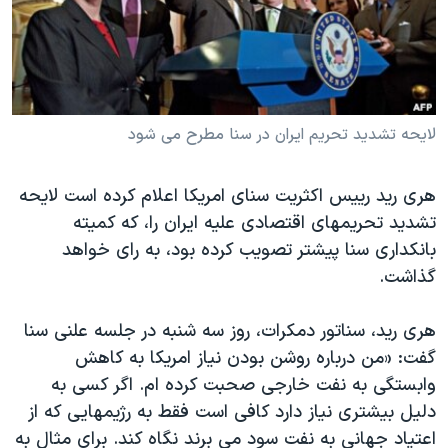
دنبال کنید
مستندها
فرهنگ و زندگی
حقوق شهروندی
انتخابات ریاست جمهوری آمریکا ۲۰۲۴
اقتصادی
حمله جمهوری اسلامی به اسرائیل
رمز مهسا
علم و فناوری
لایحه تشدید تحریم ایران در سنا مطرح می شود
زبانهای مختلف
اسرائیل در جنگ
ورزش زنان در ایران
هری رید رییس اکثریت سنای امریکا اعلام کرده است لایحه
گالری عکس
اعتراضات زن، زندگی، آزادی
تشدید تحریمهای اقتصادی علیه ایران را، که کمیته
آرشیو پخش زنده
مجموعه مستندهای دادخواهی
بانکداری سنا پیشتر تصویب کرده بود، به رای خواهد
تریبونال مردمی آبان ۹۸
گذاشت.
دادگاه حمید نوری
هری رید، سناتور دمکرات، روز سه شنبه در جلسه علنی سنا
چهل سال گروگان‌گیری
گفت: «من درباره روشن بودن نیاز امریکا به کاهش
قانون شفافیت دارائی کادر رهبری ایران
وابستگی به نفت خارجی صحبت کرده ام. اگر کسی به
دلیل بیشتری نیاز دارد کافی است فقط به رژیمهایی که از
اعتراضات مردمی آبان ۹۸
اعتیاد جهانی به نفت سود می برند نگاه کند. برای مثال به