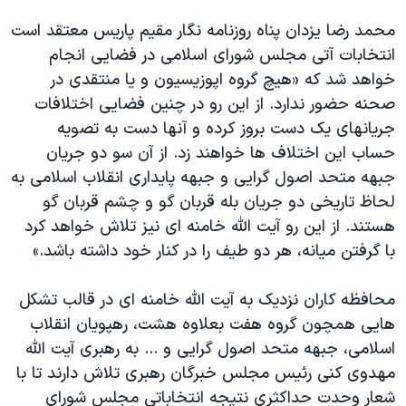
اسرائیل در جنگ
محمد رضا یزدان پناه روزنامه نگار مقیم پاریس معتقد است
نرگس محمدی برنده جایزه نوبل صلح
انتخابات آتی مجلس شورای اسلامی در فضایی انجام
همایش محافظه‌کاران آمریکا «سی‌پک»
خواهد شد که «هیچ گروه اپوزیسیون و یا منتقدی در
صحنه حضور ندارد. از این رو در چنین فضایی اختلافات
صفحه‌های ویژه
جریانهای یک دست بروز کرده و آنها دست به تصویه
سفر پرزیدنت ترامپ به چین
حساب این اختلاف ها خواهند زد. از آن سو دو جریان
جبهه متحد اصول گرایی و جبهه پایداری انقلاب اسلامی به
لحاظ تاریخی دو جریان بله قربان گو و چشم قربان گو
هستند. از این رو آیت الله خامنه ای نیز تلاش خواهد کرد
با گرفتن میانه، هر دو طیف را در کنار خود داشته باشد.»
محافظه کاران نزدیک به آیت الله خامنه ای در قالب تشکل
هایی همچون گروه هفت بعلاوه هشت، رهپویان انقلاب
اسلامی، جبهه متحد اصول گرایی و ... به رهبری آیت الله
مهدوی کنی رئیس مجلس خبرگان رهبری تلاش دارند تا با
شعار وحدت حداکثری نتیجه انتخاباتی مجلس شورای