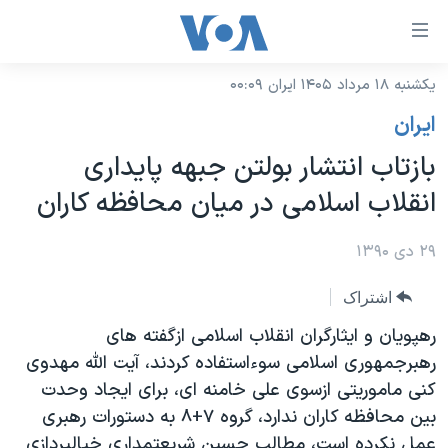
ینکهای
ابل
سترسی
یکشنبه ۱۸ مرداد ۱۴۰۵ ایران ۰۰:۰۹
خانه
هش
ايران
نسخه سبک وب‌سایت
ه
بازتاب انتشار بولتن جبهه پایداری
حتوای
موضوع ها
انقلاب اسلامی در ميان محافظه کاران
صلی
برنامه های تلویزیونی
ایران
هش
جدول برنامه ها
۲۹ دی ۱۳۹۰
ه
آمریکا
فحه
صفحه‌های ویژه
جهان
اشتراک
صلی
فرکانس‌های صدای آمریکا
ورزشی
جام جهانی ۲۰۲۶
رهپویان و ایثارگران انقلاب اسلامی ازگفته های
هش
پخش رادیویی
رهبرجمهوری اسلامی سوءاستفاده کردند، آیت الله مهدوی
ه
گزیده‌ها
عملیات خشم حماسی
کنی ماموریتی ازسوی علی خامنه ای، برای ایجاد وحدت
ستجو
۲۵۰سالگی آمریکا
ویژه برنامه‌ها
یادگیری زبان انگلیسی
بین محافظه کاران ندارد، گروه ۷+۸ به دستورات رهبری
ویدیوها
بایگانی برنامه‌های تلویزیونی
عمل نکرده است، مطالب حسین شریعتمداری خیالپردازی