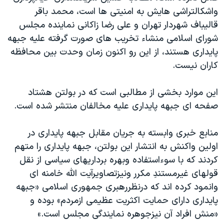
دنبال کنید
واشکالتراشی هایش به امنیتی ها است، محمد باقر
مستندها
فرهنگ و زندگی
قالیباف شهردار تهران و علی رضا زاکانی نماینده مجلس
حقوق شهروندی
انتخابات ریاست جمهوری آمریکا ۲۰۲۴
شورای اسلامی منشاء تخریب های صورت گرفته علیه جبهه
اقتصادی
حمله جمهوری اسلامی به اسرائیل
پایداری هستند، از این رو اکنون زمان وحدت بین محافظه
کاران نیست.
رمز مهسا
علم و فناوری
زبانهای مختلف
اسرائیل در جنگ
ورزش زنان در ایران
این موارد بخشی از مطالبی است که در بولتن هشتاد
گالری عکس
اعتراضات زن، زندگی، آزادی
صفحه ای جبهه پایداری علیه مخالفان منتشر شده است.
آرشیو پخش زنده
مجموعه مستندهای دادخواهی
منابع خبری وابسته به جریان مقابل جبهه پایداری در
تریبونال مردمی آبان ۹۸
اولین واکنش به انتشار این بولتن، جبهه پایداری را متهم
دادگاه حمید نوری
کردند که با سوءاستفاده وبهره برداریهای سیاسی از نقل
قولهای غیرمستندِ مکرر ونیزتصاویرآیت الله خامنه ای
چهل سال گروگان‌گیری
وانمود کرده اند که درنظررهبری جمهوری اسلامی «جبهه
قانون شفافیت دارائی کادر رهبری ایران
پایداری دارای حمایت اکثریت عظیمی ازمردم» بوده و
اعتراضات مردمی آبان ۹۸
«منش افراد آن نیزجوهره نمایندگی مجلس است.»