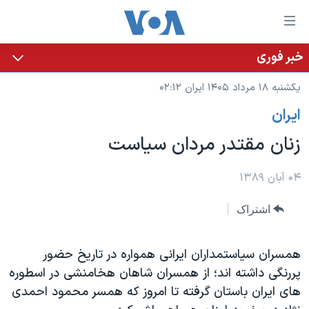
ینکهای
ابل
سترسی
خبر فوری
خانه
هش
یکشنبه ۱۸ مرداد ۱۴۰۵ ایران ۰۲:۱۲
نسخه سبک وب‌سایت
ه
ايران
حتوای
موضوع ها
صلی
زنان مقتدر مردان سیاست
برنامه های تلویزیونی
ایران
هش
جدول برنامه ها
ه
آمریکا
۰۴ آبان ۱۳۸۹
فحه
صفحه‌های ویژه
جهان
اشتراک
صلی
فرکانس‌های صدای آمریکا
ورزشی
جام جهانی ۲۰۲۶
هش
پخش رادیویی
ه
گزیده‌ها
عملیات خشم حماسی
همسران سیاستمداران ایرانی همواره در تاریخ حضور
ستجو
پررنگی داشته اند؛ از همسران شاهان هخامنشی در اسطوره
۲۵۰سالگی آمریکا
ویژه برنامه‌ها
یادگیری زبان انگلیسی
های ایران باستان گرفته تا امروز که همسر محمود احمدی
ویدیوها
بایگانی برنامه‌های تلویزیونی