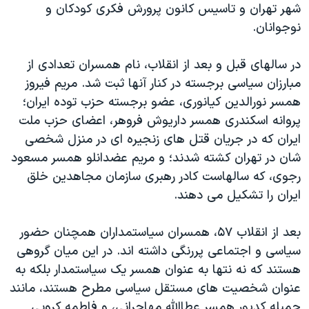
اسرائیل در جنگ
شهر تهران و تاسیس کانون پرورش فکری کودکان و
نوجوانان.
نرگس محمدی برنده جایزه نوبل صلح
همایش محافظه‌کاران آمریکا «سی‌پک»
در سالهای قبل و بعد از انقلاب، نام همسران تعدادی از
صفحه‌های ویژه
مبارزان سیاسی برجسته در کنار آنها ثبت شد. مریم فیروز
همسر نورالدین کیانوری، عضو برجسته حزب توده ایران؛
سفر پرزیدنت ترامپ به چین
پروانه اسکندری همسر داریوش فروهر، اعضای حزب ملت
ایران که در جریان قتل های زنجیره ای در منزل شخصی
شان در تهران کشته شدند؛ و مریم عضدانلو همسر مسعود
رجوی، که سالهاست کادر رهبری سازمان مجاهدین خلق
ايران را تشکيل می دهند.
بعد از انقلاب ۵۷، همسران سیاستمداران همچنان حضور
سیاسی و اجتماعی پررنگی داشته اند. در این میان گروهی
هستند که نه نتها به عنوان همسر یک سیاستمدار بلکه به
عنوان شخصیت های مستقل سیاسی مطرح هستند، مانند
جمیله کدیور همسر عطاالله مهاجرانی، و فاطمه کروبی