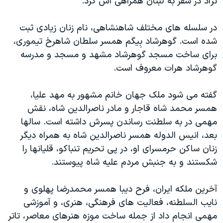
نژاد در سفر به لبنان همراهی اش کرد.
دنبال کنید
مستندها
فرهنگ و زندگی
در سلسله های مختلف شاهنشاهی، نام زنان زیادی ثبت
حقوق شهروندی
انتخابات ریاست جمهوری آمریکا ۲۰۲۴
شده است. گوهرشاد بِیگم همسر سلطان شاهرخ تیموری،
اقتصادی
حمله جمهوری اسلامی به اسرائیل
برای ساخت مسجد گوهرشاد مشهد و مسجد و مدرسه
رمز مهسا
علم و فناوری
گوهرشاد هرات معروف است.
زبانهای مختلف
اسرائیل در جنگ
ورزش زنان در ایران
گفته می شود ملک جهان خانم مشهور به مهد علیا،
گالری عکس
اعتراضات زن، زندگی، آزادی
همسر محمد شاه قاجار و مادر ناصرالدین شاه، نقش
آرشیو پخش زنده
مجموعه مستندهای دادخواهی
مهمی در به سلطنت رساندن پسرش داشته است. سالها
بعد، انیس الدوله همسر ناصرالدین شاه به همراه دیگر
تریبونال مردمی آبان ۹۸
زنان ساکن حرمسرای او، در پی تحریم تنباکو، قلیانها را
دادگاه حمید نوری
شکستند و به جنبش مردم علیه شاه پیوستند.
چهل سال گروگان‌گیری
آخرین ملکه ایران، فرح دیبا همسر محمدرضا پهلوی و
قانون شفافیت دارائی کادر رهبری ایران
نایب السلطنه، فعالیت های فرهنگی، هنری، و آموزشی
اعتراضات مردمی آبان ۹۸
مهمی انجام داد از جمله ساخت موزه هنرهای معاصر، تاتر