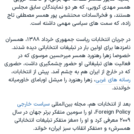
همسر مهدی کروبی، که هر دو نمایندگان سابق مجلس
هستند، و فخرالسادات محتشمی پور همسر مصطفی تاج
زاده، که سمت های سیاسی مهمی داشته است.
در جریان انتخابات ریاست جمهوری خرداد ۱۳۸۸، همسران
نامزدها برای اولین بار در تبلیغات انتخاباتی دیده شدند.
خصوصا زهرا رهنورد همسر میرحسین موسوی که در
فعالیت های تبلیغاتی او حضور چشمگیری داشت، حضوری
که در خارج از ایران هم به چشم آمد. پیش از انتخابات،
رسانه های غربی
، زهرا رهنورد را میشل اوبامای خاورمیانه
خواندند.
بعد از انتخابات هم، مجله بین‌المللی
سیاست خارجی
Foreign Policy، او را سومین متفکر برتر جهان در سال
۲۰۰۹ معرفی کرد و او را «مغز متفکر تبلیغات انتخاباتی
همسرش» و «متفکر انقلاب سبز ایران» خواند.