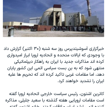
دنبال کنید
مستندها
فرهنگ و زندگی
حقوق شهروندی
انتخابات ریاست جمهوری آمریکا ۲۰۲۴
اقتصادی
حمله جمهوری اسلامی به اسرائیل
رمز مهسا
علم و فناوری
زبانهای مختلف
اسرائیل در جنگ
ورزش زنان در ایران
گالری عکس
اعتراضات زن، زندگی، آزادی
خبرگزاری آسوشیتدپرس روز سه شنبه (۳۰ اکتبر) گزارش داد
با وجودی که ایالات متحده و اتحادیه اروپا ابراز امیدواری
آرشیو پخش زنده
مجموعه مستندهای دادخواهی
کرده اند مذاکرات جدید با ایران به راهکار دیپلماتیکی
تریبونال مردمی آبان ۹۸
منتهی شود که به بن بست سیاسی اتمی این کشور پایان
دادگاه حمید نوری
دهد، اما مقامات غربی تاکید کرده اند که تحریم ها علیه
ایران را تشدید خواهند کرد.
چهل سال گروگان‌گیری
قانون شفافیت دارائی کادر رهبری ایران
کاترین اشتون، رئیس سیاست خارجی اتحادیه اروپا گفته
اعتراضات مردمی آبان ۹۸
است مقامات اروپایی هفته گذشته با سعید جلیلی، مذاکره
کننده اتمی ارشد ایران ملاقات کردند. خانم اشتون گفته