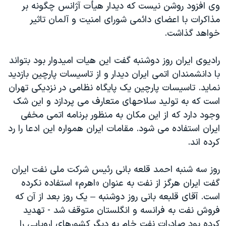
اسرائیل در جنگ
وی افزود روشن نیست که دیدار هیأت آژانس چگونه بر
مذاکرات با اعضای دائمی شورای امنیت و آلمان تاثیر
نرگس محمدی برنده جایزه نوبل صلح
خواهد گذاشت.
همایش محافظه‌کاران آمریکا «سی‌پک»
صفحه‌های ویژه
رادیوی ایران روز دوشنبه گفت این هیات امیدوار بود بتواند
با دانشمندان اتمی ایران دیدار و از تاسیسات پارچین بازدید
سفر پرزیدنت ترامپ به چین
نماید. تاسیسات پارچین یک پایگاه نظامی در نزدیکی تهران
است که به تولید سلاحهای متعارف می پردازد و این شک
وجود دارد که از این مکان به منظور برنامه اتمی مخفی
ایران استفاده می شود. مقامات ایران همواره این ادعا را رد
کرده اند.
روز سه شنبه احمد قلعه بانی رئیس شرکت ملی نفت ایران
گفت ایران هرگز از نفت به عنوان «اهرم» استفاده نکرده
است. آقای قلبعه بانی روز دوشنبه – یک روز بعد از آن که
فروش نفت به فرانسه و انگلستان متوقف شد - تهدید
کرده بود صادرات نفت خام به دیگر کشورهای اروپایی را