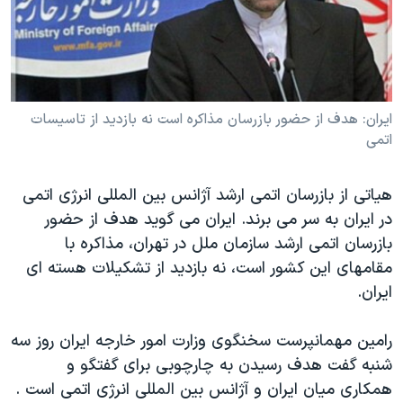
دنبال کنید
مستندها
فرهنگ و زندگی
حقوق شهروندی
انتخابات ریاست جمهوری آمریکا ۲۰۲۴
اقتصادی
حمله جمهوری اسلامی به اسرائیل
رمز مهسا
علم و فناوری
ایران: هدف از حضور بازرسان مذاکره است نه بازدید از تاسیسات
زبانهای مختلف
اتمی
اسرائیل در جنگ
ورزش زنان در ایران
گالری عکس
اعتراضات زن، زندگی، آزادی
هیاتی از بازرسان اتمی ارشد آژانس بین المللی انرژی اتمی
آرشیو پخش زنده
مجموعه مستندهای دادخواهی
در ایران به سر می برند. ایران می گوید هدف از حضور
بازرسان اتمی ارشد سازمان ملل در تهران، مذاکره با
تریبونال مردمی آبان ۹۸
مقامهای این کشور است، نه بازدید از تشکیلات هسته ای
دادگاه حمید نوری
ایران.
چهل سال گروگان‌گیری
رامین مهمانپرست سخنگوی وزارت امور خارجه ایران روز سه
قانون شفافیت دارائی کادر رهبری ایران
شنبه گفت هدف رسیدن به چارچوبی برای گفتگو و
اعتراضات مردمی آبان ۹۸
همکاری میان ایران و آژانس بین المللی انرژی اتمی است .